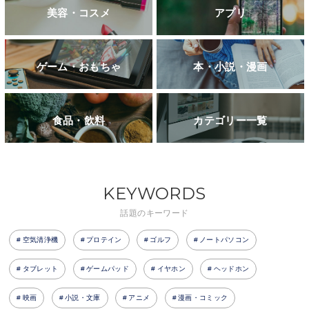
美容・コスメ
アプリ
ゲーム・おもちゃ
本・小説・漫画
食品・飲料
カテゴリー一覧
KEYWORDS
話題のキーワード
空気清浄機
プロテイン
ゴルフ
ノートパソコン
タブレット
ゲームパッド
イヤホン
ヘッドホン
映画
小説・文庫
アニメ
漫画・コミック