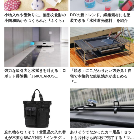
小物入れや壁飾りに。無形文化財の
DIYの新トレンド。繊維素材にも塗
小国和紙からつくられた『ふくら』
装できる「水性蓄光塗料」を紹介
強力な吸引力と水拭きを叶える！ロ
「焼き」にこだわりたい方必見！自
ボット掃除機「360CLARUS…
宅で本格的な鉄板焼きが楽しめる
『…
忘れ物をなくそう！貴重品の入れ替
ありそうでなかったカー用品！セッ
えが不要な8WAY対応「インテグ…
トも片付けも約1秒で完了する「マ…