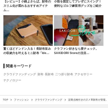
【レビュー】小銭よさらば。財布の
小指を固定してブレずにスイング！
スリム化が図れるおすすめアイテ
便利なゴルフ練習用グッズをご紹介
ム…
驚くほどドンドン入る！長財布並み
クラファン好きなら要チェック。
の収納力を叶えるミニ財布「Ide…
SAKIDORI Storeの注目…
関連キーワード
クラウドファンディング
財布
長財布
二つ折り財布
アクセサリー
テクノロジー
定期点検付きのヌメ革財布が登場
TOP
ファッション
クラウドファンディング