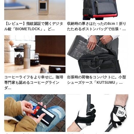
【レビュー】指紋認証で開くデジタ
収納時の厚さはたったの8cm！折り
ル錠「BIOMETLOCK」。ど…
たためるボストンバッグで出張・…
コーヒーライフをより幸せに。珈琲
出張時の荷物をコンパクトに。小型
専門家も認めるコーヒーグライン
シューズケース「KUTSUMU」…
ダ…