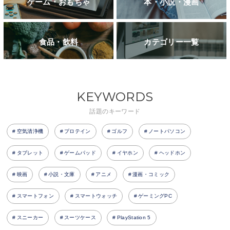
ゲーム・おもちゃ
本・小説・漫画
食品・飲料
カテゴリー一覧
KEYWORDS
話題のキーワード
空気清浄機
プロテイン
ゴルフ
ノートパソコン
タブレット
ゲームパッド
イヤホン
ヘッドホン
映画
小説・文庫
アニメ
漫画・コミック
スマートフォン
スマートウォッチ
ゲーミングPC
スニーカー
スーツケース
PlayStation 5