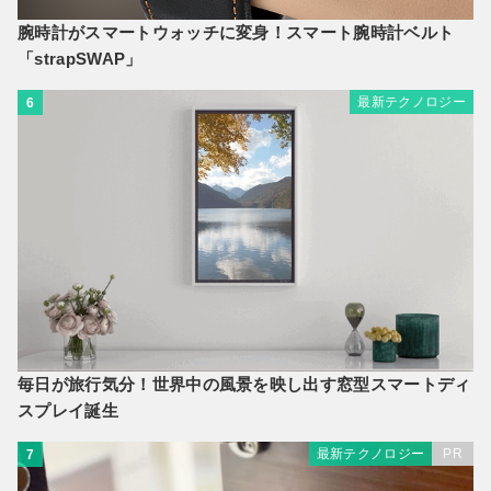
腕時計がスマートウォッチに変身！スマート腕時計ベルト
「strapSWAP」
最新テクノロジー
6
毎日が旅行気分！世界中の風景を映し出す窓型スマートディ
スプレイ誕生
最新テクノロジー
PR
7