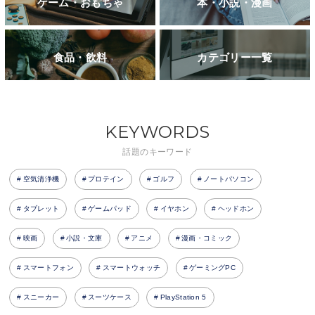
ゲーム・おもちゃ
本・小説・漫画
食品・飲料
カテゴリー一覧
KEYWORDS
話題のキーワード
空気清浄機
プロテイン
ゴルフ
ノートパソコン
タブレット
ゲームパッド
イヤホン
ヘッドホン
映画
小説・文庫
アニメ
漫画・コミック
スマートフォン
スマートウォッチ
ゲーミングPC
スニーカー
スーツケース
PlayStation 5