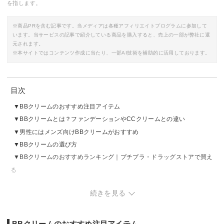
を指します。
※商品PRを含む記事です。当メディアは各種アフィリエイトプログラムに参加して
います。当サービスの記事で紹介している商品を購入すると、売上の一部が弊社に還
元されます。
※本サイトではコンテンツ作成に当たり、一部AI技術を補助的に活用しております。
目次
BBクリームのおすすめ注目アイテム
BBクリームとは？ファンデーションやCCクリームとの違い
男性にはメンズ向けBBクリームがおすすめ
BBクリームの選び方
BBクリームのおすすめランキング｜プチプラ・ドラッグストアで買え
る
BBクリームのおすすめランキング｜その他人気の製品
続きを見る
BBクリームのおすすめランキング｜メンズ
BBクリームの売れ筋ランキングをチェック
BBクリームの塗り方・使い方
BBクリームのおすすめ注目アイテム