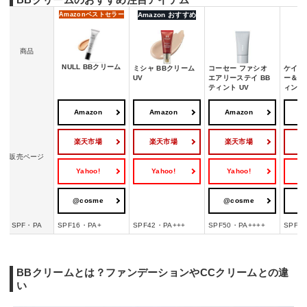
Amazon
ベストセラー
Amazon おすすめ
商品
NULL BBクリーム
ミシャ BBクリーム
コーセー ファシオ
ケイト 
UV
エアリーステイ BB
ー＆モ
ティント UV
ィング
Amazon
Amazon
Amazon
A
楽天市場
楽天市場
楽天市場
販売ページ
Yahoo!
Yahoo!
Yahoo!
Y
@cosme
@cosme
@
SPF・PA
SPF16・PA+
SPF42・PA+++
SPF50・PA++++
SPF2
BBクリームとは？ファンデーションやCCクリームとの違
い