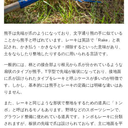
熊手は先端が爪のようになっており、文字通り熊の手に似ている
ことから熊手と呼ばれています。レーキは英語で「Rake」と表
記され、かき払う・かきならす・掃除するといった意味があり、
土をならしたり整地したりするのに用いられる言語です。
一般的には、柄との接合部より根元から爪が分かれているような
扇状のタイプが熊手。T字型で先端が板状になっており、接地面
に爪が設けられたタイプをレーキと呼ぶケースが多いのが特徴で
す。しかし、基本的には熊手とレーキの定義には明確な違いはあ
りません。
また、レーキと同じような形状で整地をするための道具に「トン
ボ」と呼ばれるモノもあります。野球などのスポーツシーンで、
グラウンド整備に使われている道具です。トンボもレーキに分類
されますが、板状の先端で爪は設けられておらず、主に地面を平