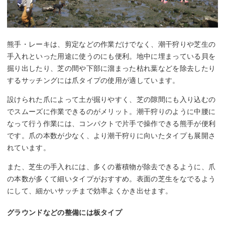
熊手・レーキは、剪定などの作業だけでなく、潮干狩りや芝生の
手入れといった用途に使うのにも便利。地中に埋まっている貝を
掘り出したり、芝の間や下部に溜まった枯れ葉などを除去したり
するサッチングには爪タイプの使用が適しています。
設けられた爪によって土が掘りやすく、芝の隙間にも入り込むの
でスムーズに作業できるのがメリット。潮干狩りのように中腰に
なって行う作業には、コンパクトで片手で操作できる熊手が便利
です。爪の本数が少なく、より潮干狩りに向いたタイプも展開さ
れています。
また、芝生の手入れには、多くの蓄積物が除去できるように、爪
の本数が多くて細いタイプがおすすめ。表面の芝生をなでるよう
にして、細かいサッチまで効率よくかき出せます。
グラウンドなどの整備には板タイプ