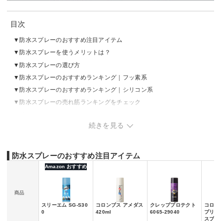
目次
防水スプレーのおすすめ注目アイテム
防水スプレーを使うメリットは？
防水スプレーの選び方
防水スプレーのおすすめランキング｜フッ素系
防水スプレーのおすすめランキング｜シリコン系
防水スプレーの売れ筋ランキングをチェック
番外編｜防水スプレーの使い方と注意点
続きを見る
防水スプレーのおすすめ注目アイテム
Amazon おすすめ
商品
スリーエム SG-S30
コロンブス アメダス
クレッププロテクト
コロニル
0
420ml
6065-29040
プリー
スプレ