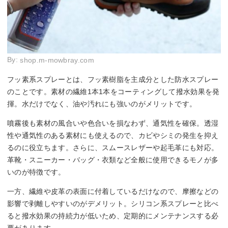
By:
shop.m-mowbray.com
フッ素系スプレーとは、フッ素樹脂を主成分とした防水スプレー
のことです。素材の繊維1本1本をコーティングして撥水効果を発
揮。水だけでなく、油や汚れにも強いのがメリットです。
噴霧後も素材の風合いや色合いを損なわず、通気性を確保。透湿
性や通気性のある素材にも使えるので、カビやシミの発生を抑え
るのに役立ちます。さらに、スムースレザーや起毛革にも対応。
革靴・スニーカー・バッグ・衣類など全般に使用できるモノが多
いのが特徴です。
一方、繊維や皮革の表面に付着しているだけなので、摩擦などの
影響で剥離しやすいのがデメリット。シリコン系スプレーと比べ
ると撥水効果の持続力が低いため、定期的にメンテナンスする必