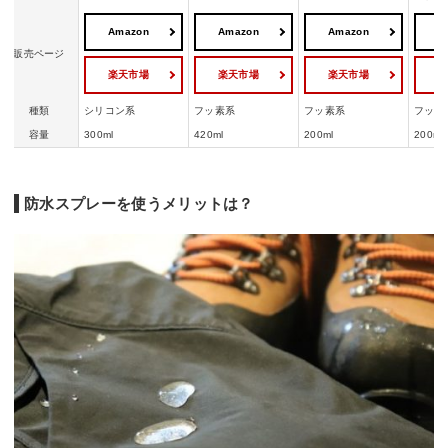
Amazon
Amazon
Amazon
A
販売ページ
楽天市場
楽天市場
楽天市場
種類
シリコン系
フッ素系
フッ素系
フッ素
容量
300ml
420ml
200ml
200ml
防水スプレーを使うメリットは？