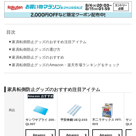
目次
家具転倒防止グッズのおすすめ注目アイテム
家具転倒防止グッズの選び方
家具転倒防止グッズのおすすめ
家具転倒防止グッズのAmazon・楽天市場ランキングをチェック
家具転倒防止グッズのおすすめ注目アイテム
Amazon おすすめ
商品
サンワサプライ 200-
平安伸銅 UEQ-303
不二ラテックス FFT-
サンワサ
QL007
009
QL00
Amazon
Amazon
Amazon
A