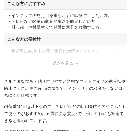
こんな方におすすめ
・インテリアの見た目を損なわずに転倒防止したい方。
・テレビなど軽量の家具や機器を固定したい方。
・引っ越しや模様替えで頻繁に家具を移動する方。
こんな方は要検討
・耐荷重16kg以上の重い家具に対応させたい方。
・家具の足が細いタイプの場合、接着面積が限定される可能
性あり。
続きを見る
さまざまな場所へ貼り付けやすい透明なマットタイプの家具転倒
防止グッズ。厚さ5mmの薄型で、インテリアの邪魔をしない目立
ちにくい仕様です。
耐荷重は16kg以下なので、テレビなどの転倒を防ぐアイテムとし
て使うのがおすすめ。耐震強度は震度7で、強い揺れにも対応で
きると謳われています。