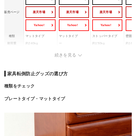
楽天市場
楽天市場
楽天市場
販売ページ
Yahoo!
Yahoo!
Yahoo!
Y
種類
マットタイプ
マットタイプ
ストッパータイプ
壁固定
耐荷重
約240kg
ー
約150kg
約160
耐震強度
震度7
震度6弱程度
震度7程度
震度6
続きを見る
耐用年数
ー
ー
約8年
約5年
家具転倒防止グッズの選び方
種類をチェック
プレートタイプ・マットタイプ