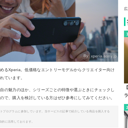
広
By:
xperia.sony.jp
るXperia。低価格なエントリーモデルからクリエイター向け
されています。
【
。独自の魅力のほか、シリーズごとの特徴や選ぶときにチェックし
るので、購入を検討している方はぜひ参考にしてみてください。
イトプログラムに参加しています。当サービスの記事で紹介している商品を購入する
助的に活用しております。