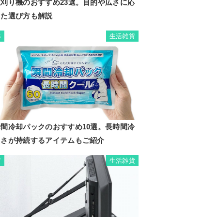
芝刈り機のおすすめ23選。目的や広さに応
じた選び方も解説
生活雑貨
6
瞬間冷却パックのおすすめ10選。長時間冷
たさが持続するアイテムもご紹介
生活雑貨
7