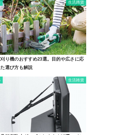
生活雑貨
4
芝刈り機のおすすめ23選。目的や広さに応
じた選び方も解説
生活雑貨
5