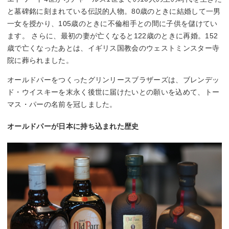
と墓碑銘に刻まれている伝説的人物。80歳のときに結婚して一男
一女を授かり、105歳のときに不倫相手との間に子供を儲けてい
ます。 さらに、最初の妻が亡くなると122歳のときに再婚。152
歳で亡くなったあとは、イギリス国教会のウェストミンスター寺
院に葬られました。
オールドパーをつくったグリンリースブラザーズは、ブレンデッ
ド・ウイスキーを末永く後世に届けたいとの願いを込めて、トー
マス・パーの名前を冠しました。
オールドパーが日本に持ち込まれた歴史