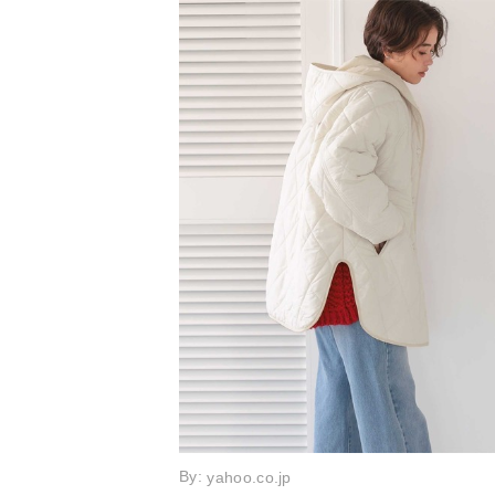
By:
yahoo.co.jp