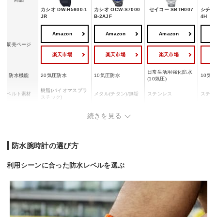
カシオ DW-H5600-1
カシオ OCW-S7000
セイコー SBTH007
シチズン
JR
B-2AJF
4H
Amazon
Amazon
Amazon
A
販売ページ
楽天市場
楽天市場
楽天市場
日常生活用強化防水
防水機能
20気圧防水
10気圧防水
10気
(10気圧)
樹脂(バイオマスプラ
ベルト素材
メタル(チタン)/無垢
ステンレス
ステン
スチック)
ムーブメント
ソーラー充電
ソーラー充電
クォーツ
ソーラ
続きを見る
(駆動方式）
防水腕時計の選び方
利用シーンに合った防水レベルを選ぶ