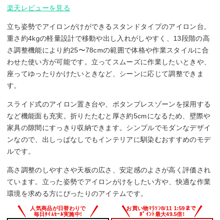
楽天レビューを見る
立ち姿勢でアイロンがけができるスタンドタイプのアイロン台。
重さ約4kgの軽量設計で移動や出し入れがしやすく、13段階の高
さ調整機能により約25〜78cmの範囲で体格や作業スタイルに合
わせた使い方が可能です。立ってスムーズに作業したいときや、
座ってゆったりかけたいときなど、シーンに応じて調整できま
す。
スライド式のアイロン置き台や、ボタンプレスゾーンを採用する
など機能面も充実。折りたたむと厚さ約5cmになるため、壁際や
家具の隙間にすっきり収納できます。シンプルでモダンなデザイ
ンなので、出しっぱなしでもインテリアに馴染むおすすめのモデ
ルです。
高さ調整のしやすさや天板の広さ、安定感のよさが高く評価され
ています。立った姿勢でアイロンがけをしたい方や、快適な作業
環境を求める方にぴったりのアイテムです。