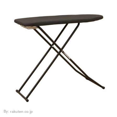
By:
rakuten.co.jp