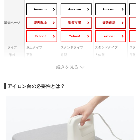
Amazon
Amazon
Amazon
A
楽天市場
楽天市場
楽天市場
販売ページ
Yahoo!
Yahoo!
Yahoo!
Y
タイプ
卓上タイプ
スタンドタイプ
スタンドタイプ
スタン
形状
平型
舟型
人体型
舟型
ポリプ
綿・ポリエステル・
綿・スチール・ポリ
綿・ポリエステル・
続きを見る
素材
リエス
木質繊維板
プロピレン
スチール
ル
サイズ(幅×奥
約106×35×68～84c
約112
約31×18.5×2cm
約90×37×25～78cm
行×高さ)
m
m
アイロン台の必要性とは？
重量
約260g
約3.15kg
約4kg
約3.7k