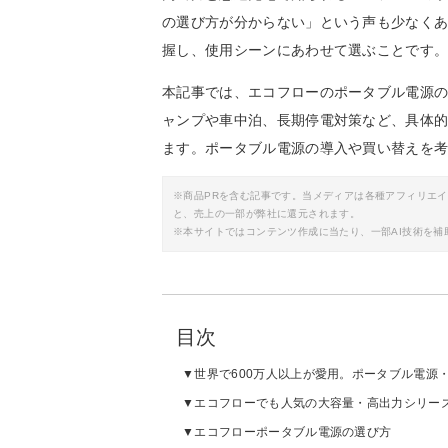
の選び方が分からない」という声も少なく
握し、使用シーンにあわせて選ぶことです
本記事では、エコフローのポータブル電源のお
ャンプや車中泊、長期停電対策など、具体
ます。ポータブル電源の導入や買い替えを
※商品PRを含む記事です。当メディアは各種アフィリエ
と、売上の一部が弊社に還元されます。
※本サイトではコンテンツ作成に当たり、一部AI技術を補
目次
世界で600万人以上が愛用。ポータブル電源・
エコフローでも人気の大容量・高出力シリーズ「
エコフローポータブル電源の選び方