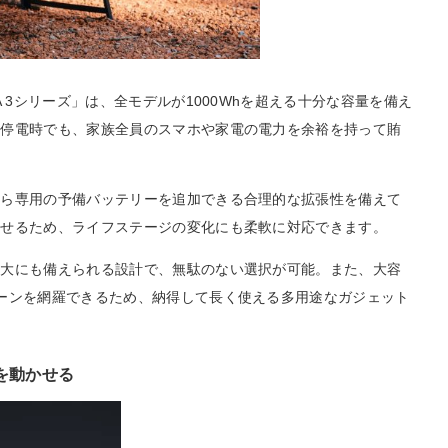
 3シリーズ」は、全モデルが1000Whを超える十分な容量を備え
る停電時でも、家族全員のスマホや家電の電力を余裕を持って賄
から専用の予備バッテリーを追加できる合理的な拡張性を備えて
やせるため、ライフステージの変化にも柔軟に対応できます。
拡大にも備えられる設計で、無駄のない選択が可能。また、大容
ーンを網羅できるため、納得して長く使える多用途なガジェット
電を動かせる