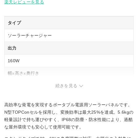
楽天レビューを見る
タイプ
ソーラーチャージャー
出力
160W
幅x高さx奥行き
続きを見る
161 x60x 2.5cm
重量
高効率な発電を実現するポータブル電源用ソーラーパネルです。
5.6kg
N型TOPConセルを採用し、変換効率は最大25%を達成。5.6kgの
軽量設計で持ち運びやすく、IP68の防塵・防水性能により、過酷
な屋外環境でも安心して使用可能です。