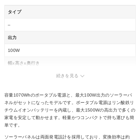
タイプ
–
出力
100W
幅x高さx奥行き
続きを見る
611.6×545.3×230 mm
重量
容量1070Whのポータブル電源と、最大100W出力のソーラーパ
10.8kg
ネルがセットになったモデルです。ポータブル電源はリン酸鉄リ
チウムイオンバッテリーを内蔵し、最大1500Wの高出力で多くの
家電を安定して動かせます。軽量かつコンパクトで持ち運びも簡
単です。
ソーラーパネルは両面発電設計を採用しており、変換効率は約