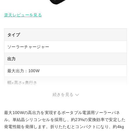
楽天レビューを見る
タイプ
ソーラーチャージャー
出力
最大出力：100W
幅x高さx奥行き
続きを見る
1250x540x20 mm
重量
最大100Wの高出力を実現するポータブル電源用ソーラーパネ
4000g
ル。単結晶シリコンセルを採用し、約23%の変換効率で安定した
発電性能を発揮します。折りたたむとコンパクトになり、約4kg