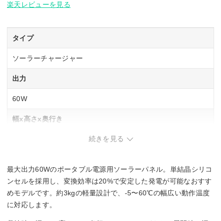
楽天レビューを見る
タイプ
ソーラーチャージャー
出力
60W
幅x高さx奥行き
続きを見る
1400x380x25 mm
重量
最大出力60Wのポータブル電源用ソーラーパネル。単結晶シリコ
3000g
ンセルを採用し、変換効率は20%で安定した発電が可能なおすす
めモデルです。約3kgの軽量設計で、-5〜60℃の幅広い動作温度
に対応します。