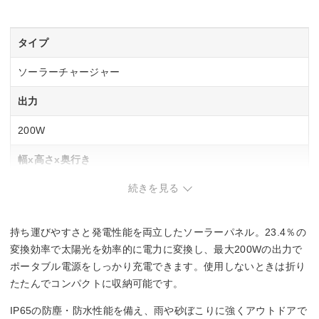
タイプ
ソーラーチャージャー
出力
200W
幅x高さx奥行き
続きを見る
–
重量
持ち運びやすさと発電性能を両立したソーラーパネル。23.4％の
8.14kg
変換効率で太陽光を効率的に電力に変換し、最大200Wの出力で
ポータブル電源をしっかり充電できます。使用しないときは折り
たたんでコンパクトに収納可能です。
IP65の防塵・防水性能を備え、雨や砂ぼこりに強くアウトドアで