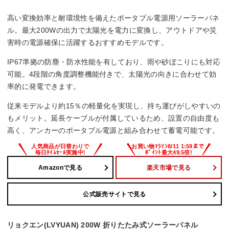
重量
高い変換効率と耐環境性を備えたポータブル電源用ソーラーパネ
7900g
ル。最大200Wの出力で太陽光を電力に変換し、アウトドアや災
害時の電源確保に活躍するおすすめモデルです。
IP67準拠の防塵・防水性能を有しており、雨や砂ぼこりにも対応
可能。4段階の角度調整機能付きで、太陽光の向きに合わせて効
率的に発電できます。
従来モデルより約15％の軽量化を実現し、持ち運びがしやすいの
もメリット。延長ケーブルが付属しているため、設置の自由度も
高く、アンカーのポータブル電源と組み合わせて蓄電可能です。
Amazonで見る
楽天市場で見る
公式販売サイトで見る
リョクエン(LVYUAN) 200W 折りたたみ式ソーラーパネル