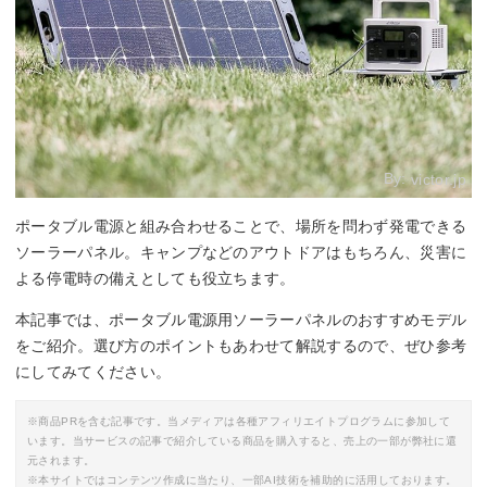
By:
victor.jp
ポータブル電源と組み合わせることで、場所を問わず発電できる
ソーラーパネル。キャンプなどのアウトドアはもちろん、災害に
よる停電時の備えとしても役立ちます。
本記事では、ポータブル電源用ソーラーパネルのおすすめモデル
をご紹介。選び方のポイントもあわせて解説するので、ぜひ参考
にしてみてください。
※商品PRを含む記事です。当メディアは各種アフィリエイトプログラムに参加して
います。当サービスの記事で紹介している商品を購入すると、売上の一部が弊社に還
元されます。
※本サイトではコンテンツ作成に当たり、一部AI技術を補助的に活用しております。