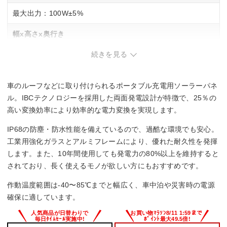
最大出力：100W±5%
幅x高さx奥行き
続きを見る
986x552x29 mm
重量
車のルーフなどに取り付けられるポータブル充電用ソーラーパネ
6000g
ル。IBCテクノロジーを採用した両面発電設計が特徴で、25％の
高い変換効率により効率的な電力変換を実現します。
IP68の防塵・防水性能を備えているので、過酷な環境でも安心。
工業用強化ガラスとアルミフレームにより、優れた耐久性を発揮
します。また、10年間使用しても発電力の80%以上を維持すると
されており、長く使えるモノが欲しい方にもおすすめです。
作動温度範囲は-40〜85℃までと幅広く、車中泊や災害時の電源
確保に適しています。