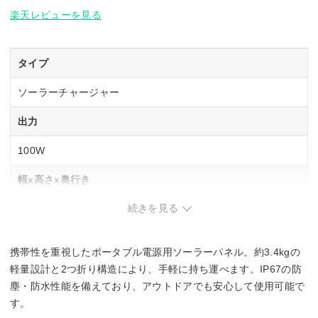
楽天レビューを見る
タイプ
ソーラーチャージャー
出力
100W
幅x高さx奥行き
続きを見る
524x1270x7.5 mm
重量
携帯性を重視したポータブル電源用ソーラーパネル。約3.4kgの
3400g
軽量設計と2つ折り構造により、手軽に持ち運べます。IP67の防
塵・防水性能を備えており、アウトドアでも安心して使用可能で
す。