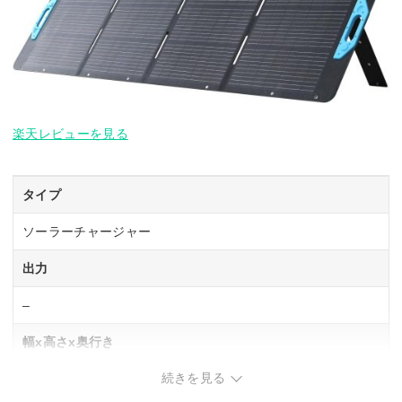
楽天レビューを見る
タイプ
ソーラーチャージャー
出力
–
幅x高さx奥行き
続きを見る
2084x608x28 mm