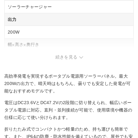
ソーラーチャージャー
出力
200W
幅x高さx奥行き
続きを見る
57.8 x 55.5 x 3.5 cm
重量
高効率発電を実現するポータブル電源用ソーラーパネル。最大
7.93kg
200Wの出力で、晴天時はもちろん、曇りでも安定した発電が可
能なおすすめモデルです。
電圧はDC23.6VとDC47.2Vの2段階に切り替えられ、幅広いポー
タブル電源に対応。直列・並列接続が可能で、使用環境や機器の
仕様に応じて使い分けられます。
折りたたみ式でコンパクトかつ軽量のため、持ち運びも簡単で
す。また、IP64の防塵・防水性能を備えているので、屋外でも安