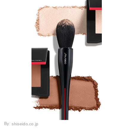
By:
shiseido.co.jp