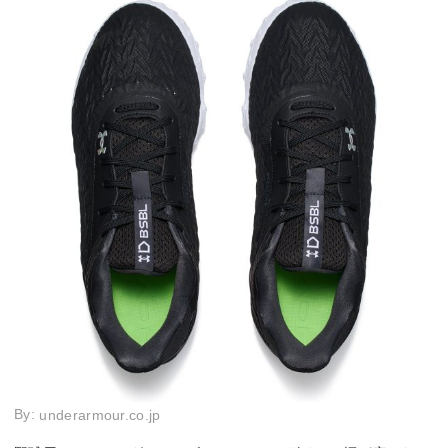
By:
underarmour.co.jp