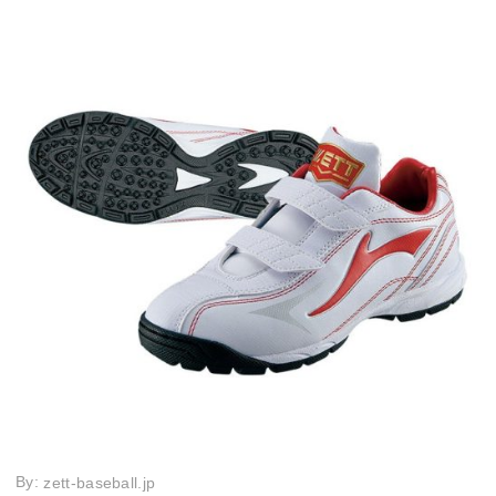
By:
zett-baseball.jp