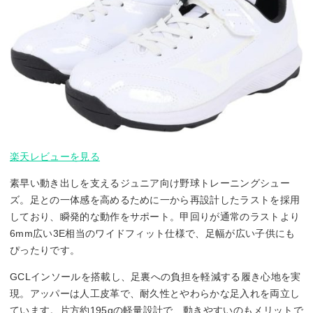
楽天レビューを見る
素早い動き出しを支えるジュニア向け野球トレーニングシュー
ズ。足との一体感を高めるために一から再設計したラストを採用
しており、瞬発的な動作をサポート。甲回りが通常のラストより
6mm広い3E相当のワイドフィット仕様で、足幅が広い子供にも
ぴったりです。
GCLインソールを搭載し、足裏への負担を軽減する履き心地を実
現。アッパーは人工皮革で、耐久性とやわらかな足入れを両立し
ています。片方約195gの軽量設計で、動きやすいのもメリットで