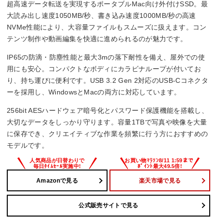
超高速データ転送を実現するポータブルMac向け外付けSSD。最
1000 MB/s
大読み出し速度1050MB/秒、書き込み速度1000MB/秒の高速
NVMe性能により、大容量ファイルもスムーズに扱えます。コン
テンツ制作や動画編集を快適に進められるのが魅力です。
IP65の防滴・防塵性能と最大3mの落下耐性を備え、屋外での使
用にも安心。コンパクトなボディにカラビナループが付いてお
り、持ち運びに便利です。USB 3.2 Gen 2対応のUSB-Cコネクタ
ーを採用し、WindowsとMacの両方に対応しています。
256bit AESハードウェア暗号化とパスワード保護機能を搭載し、
大切なデータをしっかり守ります。容量1TBで写真や映像を大量
に保存でき、クリエイティブな作業を頻繁に行う方におすすめの
モデルです。
Amazonで見る
楽天市場で見る
公式販売サイトで見る