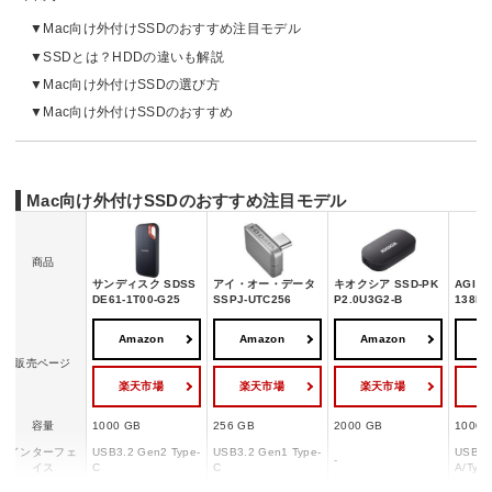
Mac向け外付けSSDのおすすめ注目モデル
SSDとは？HDDの違いも解説
Mac向け外付けSSDの選び方
Mac向け外付けSSDのおすすめ
Mac向け外付けSSDのおすすめ注目モデル
商品
サンディスク SDSS
アイ・オー・データ
キオクシア SSD-PK
AGI A
DE61-1T00-G25
SSPJ-UTC256
P2.0U3G2-B
138P-
Amazon
Amazon
Amazon
A
販売ページ
楽天市場
楽天市場
楽天市場
容量
1000 GB
256 GB
2000 GB
1000 
インターフェ
USB3.2 Gen2 Type-
USB3.2 Gen1 Type-
USB3.
-
イス
C
C
A/Type