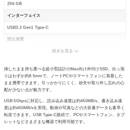
256 GB
インターフェイス
USB3.2 Gen1 Type-C
読込速度
続きを見る
450 MB/s
書込速度
挿したまま持ち運べる超小型設計のMac向け外付けSSD。出っ張
400 MB/s
りはわずか約8.5mmで、ノートPCやスマートフォンに装着した
まま携帯できます。引っかかりにくく、紛失や取り外し忘れの心
配が少ない点が魅力です。
USB 5Gbpsに対応し、読み込み速度は約450MB/s、書き込み速
度は約400MB/sを実現。動画や写真などの大容量データも素早く
転送できます。USB Type-C接続で、PCやスマートフォン、タブ
レットなどさまざまな機器で利用可能です。