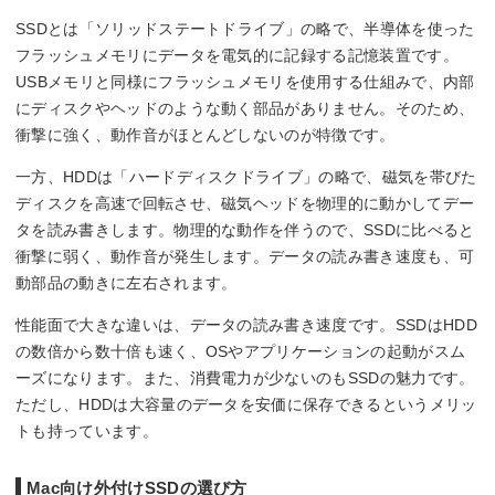
SSDとは「ソリッドステートドライブ」の略で、半導体を使った
フラッシュメモリにデータを電気的に記録する記憶装置です。
USBメモリと同様にフラッシュメモリを使用する仕組みで、内部
にディスクやヘッドのような動く部品がありません。そのため、
衝撃に強く、動作音がほとんどしないのが特徴です。
一方、HDDは「ハードディスクドライブ」の略で、磁気を帯びた
ディスクを高速で回転させ、磁気ヘッドを物理的に動かしてデー
タを読み書きします。物理的な動作を伴うので、SSDに比べると
衝撃に弱く、動作音が発生します。データの読み書き速度も、可
動部品の動きに左右されます。
性能面で大きな違いは、データの読み書き速度です。SSDはHDD
の数倍から数十倍も速く、OSやアプリケーションの起動がスム
ーズになります。また、消費電力が少ないのもSSDの魅力です。
ただし、HDDは大容量のデータを安価に保存できるというメリッ
トも持っています。
Mac向け外付けSSDの選び方