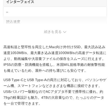
インターフェイス
–
読込速度
続きを見る
1050 MB/s
書込速度
高速転送と堅牢性を両立したMac向け外付けSSD。最大読み込み
1000 MB/s
速度1050MB/s、最大書き込み速度1000MB/sの高速データ転送に
より、動画編集や大容量ファイルの保存をスムーズに行えます。
IP55の防塵・防滴機能を搭載し、米国MIL規格準拠の耐衝撃性能
も備えているため、屋外への持ち運びにも安心です。
USB Type-CとUSB Type-Aの両方に対応しており、パソコンやゲ
ーム機、スマートフォンなどさまざまな機器に接続できます。
USBバスパワー駆動なのでACアダプタ不要で携帯性に優れ、約
79gの軽量設計も魅力。4TBの大容量なので、たっぷりのデータ
を一台で管理できます。