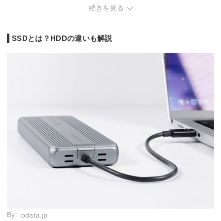
読込速度
1050 MB/s
450 MB/s
1050 MB/s
550 M
続きを見る
書込速度
1000 MB/s
400 MB/s
1000 MB/s
500 M
SSDとは？HDDの違いも解説
By:
iodata.jp