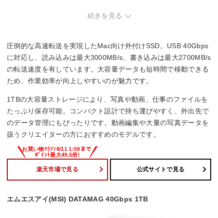
続きを見る
3000 MB/s
書込速度
圧倒的な高速転送を実現したMac向け外付けSSD。USB 40Gbps
2700 MB/s
に対応し、読み込みは最大3000MB/s、書き込みは最大2700MB/s
の転送速度を有しています。大容量データも短時間で移動できる
ため、作業効率が向上しやすいのが魅力です。
1TBの大容量ストレージにより、写真や動画、仕事のファイルを
たっぷり保存可能。コンパクト設計で持ち運びやすく、外出先で
のデータ管理にもぴったりです。動画編集や大量の写真データを
扱うクリエイターの方におすすめのモデルです。
楽天市場で見る
公式サイトで見る
エムエスアイ(MSI) DATAMAG 40Gbps 1TB