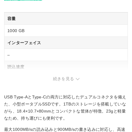
容量
1000 GB
インターフェイス
–
読込速度
続きを見る
1000 MB/s
書込速度
USB Type-AとType-Cの両方に対応したデュアルコネクタを備え
900 MB/s
た、小型ポータブルSSDです。1TBのストレージを搭載していな
がら、18.4×10.7×80mmとコンパクトな筐体が特徴。23gと軽量
なため、持ち運びにも便利です。
最大1000MB/sの読み込みと900MB/sの書き込みに対応し、高速