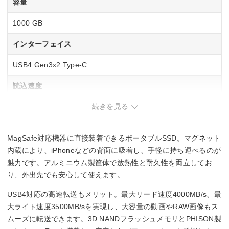
容量
1000 GB
インターフェイス
USB4 Gen3x2 Type-C
読込速度
続きを見る
4000 MB/s
書込速度
MagSafe対応機器に直接装着できるポータブルSSD。マグネット
3500 MB/s
内蔵により、iPhoneなどの背面に吸着し、手軽に持ち運べるのが
魅力です。アルミニウム製筐体で放熱性と耐久性を両立してお
り、外出先でも安心して使えます。
USB4対応の高速転送もメリット。最大リード速度4000MB/s、最
大ライト速度3500MB/sを実現し、大容量の動画やRAW画像もス
ムーズに転送できます。3D NANDフラッシュメモリとPHISON製