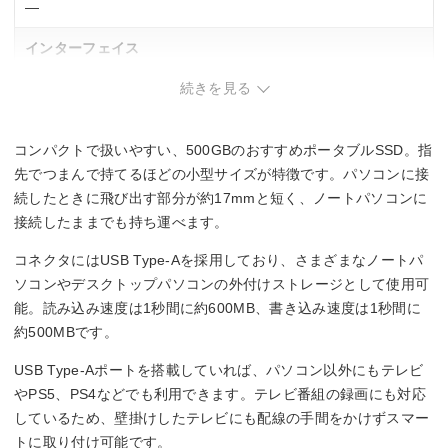
―
インターフェイス
続きを見る
USB3.2 Gen2 Type-A
NVMe
コンパクトで扱いやすい、500GBのおすすめポータブルSSD。指
―
先でつまんで持てるほどの小型サイズが特徴です。パソコンに接
続したときに飛び出す部分が約17mmと短く、ノートパソコンに
読込速度
接続したままでも持ち運べます。
600 MB/s
コネクタにはUSB Type-Aを採用しており、さまざまなノートパ
ソコンやデスクトップパソコンの外付けストレージとして使用可
書込速度
能。読み込み速度は1秒間に約600MB、書き込み速度は1秒間に
約500MBです。
500 MB/s
USB Type-Aポートを搭載していれば、パソコン以外にもテレビ
やPS5、PS4などでも利用できます。テレビ番組の録画にも対応
しているため、壁掛けしたテレビにも配線の手間をかけずスマー
トに取り付け可能です。