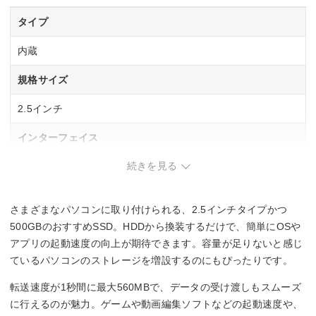
タイプ
内蔵
規格サイズ
2.5インチ
インターフェイス
続きを見る
Serial ATA 6Gb/s
NVMe
さまざまなパソコンに取り付けられる、2.5インチタイプかつ
―
500GBのおすすめSSD。HDDから換装するだけで、簡単にOSや
アプリの起動速度の向上が期待できます。容量が足りないと感じ
読込速度
ているパソコンのストレージを増設するのにもぴったりです。
560 MB/s
転送速度が1秒間に最大560MBで、データの受け渡しもスムーズ
に行えるのが魅力。ゲームや動画編集ソフトなどの起動速度や、
書込速度