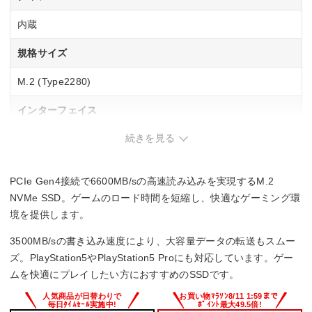
内蔵
規格サイズ
M.2 (Type2280)
インターフェイス
続きを見る
PCI-Express Gen4
NVMe
PCIe Gen4接続で6600MB/sの高速読み込みを実現するM.2
◯
NVMe SSD。ゲームのロード時間を短縮し、快適なゲーミング環
境を提供します。
読込速度
3500MB/sの書き込み速度により、大容量データの転送もスムー
6600 MB/s
ズ。PlayStation5やPlayStation5 Proにも対応しています。ゲー
ムを快適にプレイしたい方におすすめのSSDです。
書込速度
3500 MB/s