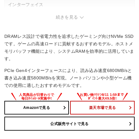
インターフェイス
続きを見る
PCI-Express Gen4
NVMe
DRAMレス設計で省電力性を追求したゲーミング向けNVMe SSD
◯
です。ゲームの高速ロードに貢献するおすすめモデル。ホストメ
モリバッファ機能により、システムRAMを効率的に活用していま
読込速度
す。
6800 MB/s
PCIe Gen4インターフェースにより、読み込み速度6800MB/sと
書き込み速度5800MB/sを実現。ノートパソコンや小型ゲーム機
書込速度
での使用に適したおすすめモデルです。
5800 MB/s
Amazonで見る
楽天市場で見る
公式販売サイトで見る