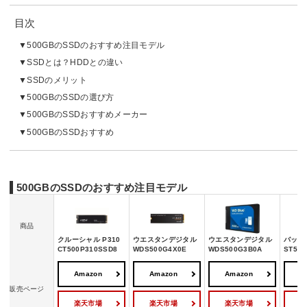
目次
500GBのSSDのおすすめ注目モデル
SSDとは？HDDとの違い
SSDのメリット
500GBのSSDの選び方
500GBのSSDおすすめメーカー
500GBのSSDおすすめ
500GBのSSDのおすすめ注目モデル
商品
クルーシャル P310
ウエスタンデジタル
ウエスタンデジタル
バッファ
CT500P310SSD8
WDS500G4X0E
WDS500G3B0A
ST500
Amazon
Amazon
Amazon
A
販売ページ
楽天市場
楽天市場
楽天市場