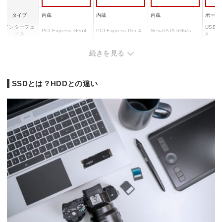
タイプ
内蔵
内蔵
内蔵
ポータ
インターフェ
USB3.
PCI-Express Gen4
PCI-Express Gen4
Serial ATA 6Gb/s
イス
A
読込速度
6600 MB/s
6800 MB/s
560 MB/s
600 M
続きを見る
書込速度
3500 MB/s
5800 MB/s
510 MB/s
500 M
SSDとは？HDDとの違い