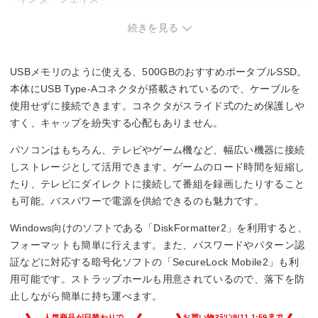
続きを見る
―
NVMe
USBメモリのように使える、500GBのおすすめポータブルSSD。
―
本体にUSB Type-Aコネクタが搭載されているので、ケーブルを
使用せずに接続できます。コネクタがスライド式のため保護しや
読込速度
すく、キャップを紛失する心配もありません。
430 MB/s
パソコンはもちろん、テレビやゲーム機など、幅広い機器に接続
しストレージとして活用できます。ゲームのロード時間を短縮し
書込速度
たり、テレビにダイレクトに接続して番組を録画したりすること
も可能。バスパワーで電源を供給できるのも魅力です。
―
Windows向けのソフトである「DiskFormatter2」を利用すると、
フォーマットも簡単に行えます。また、パスワードやパターン認
証などに対応する暗号化ソフトの「SecureLock Mobile2」も利
用可能です。ストラップホールも用意されているので、落下を防
止しながら簡単に持ち運べます。