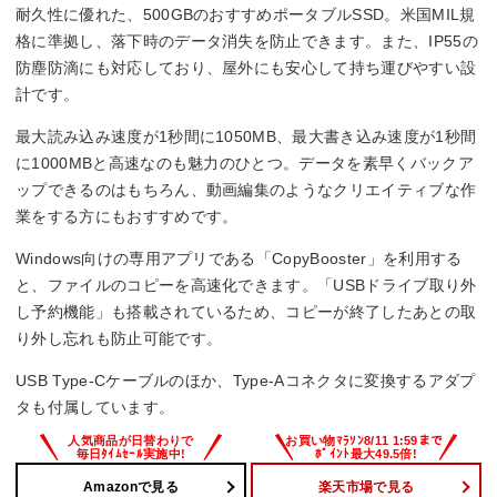
耐久性に優れた、500GBのおすすめポータブルSSD。米国MIL規
―
格に準拠し、落下時のデータ消失を防止できます。また、IP55の
防塵防滴にも対応しており、屋外にも安心して持ち運びやすい設
読込速度
計です。
1050 MB/s
最大読み込み速度が1秒間に1050MB、最大書き込み速度が1秒間
に1000MBと高速なのも魅力のひとつ。データを素早くバックア
書込速度
ップできるのはもちろん、動画編集のようなクリエイティブな作
業をする方にもおすすめです。
1000 MB/s
Windows向けの専用アプリである「CopyBooster」を利用する
と、ファイルのコピーを高速化できます。「USBドライブ取り外
し予約機能」も搭載されているため、コピーが終了したあとの取
り外し忘れも防止可能です。
USB Type-Cケーブルのほか、Type-Aコネクタに変換するアダプ
タも付属しています。
Amazonで見る
楽天市場で見る