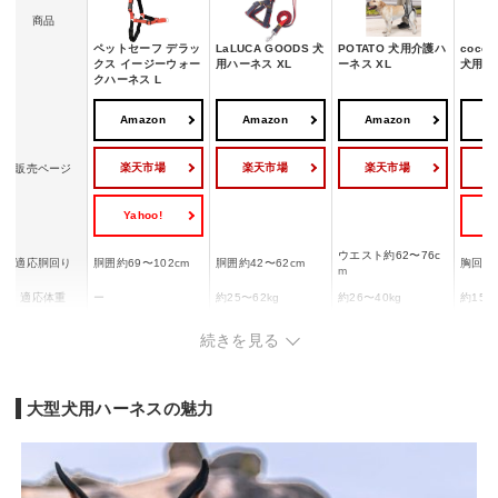
商品
ペットセーフ デラッ
LaLUCA GOODS 犬
POTATO 犬用介護ハ
coco
クス イージーウォー
用ハーネス XL
ーネス XL
犬用ハ
クハーネス L
Amazon
Amazon
Amazon
A
楽天市場
楽天市場
楽天市場
販売ページ
Yahoo!
Y
ウエスト約62〜76c
適応胴回り
胴囲約69〜102cm
胴囲約42〜62cm
胸回り約
m
適応体重
ー
約25〜62kg
約26〜40kg
約15〜
ナイロン、ネオプレ
素材
デニム
ー
ナイロ
続きを見る
ン
反射材の有無
◯
ー
ー
◯
大型犬用ハーネスの魅力