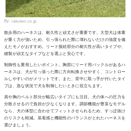
By:
rakuten.co.jp
散歩用のハーネスは、耐久性と頑丈さが重要です。大型犬は体重
が重く力が強いため、引っ張られた際に壊れないだけの強度を備
えたモノがおすすめ。リード接続部分の耐久性が高いタイプや、
縫製が頑丈なタイプなどを選ぶと安心です。
制御性も重視したいポイント。胸部にリード用バックルがあるハ
ーネスは、犬が引っ張った際に方向転換させやすく、コントロー
ルしやすいのがメリットです。また、背中に取っ手が付いたタイ
プは、急な状況で犬を制御したいときに役立ちます。
肩や胸のベルト部分が幅広いタイプにも注目。犬の体への圧力を
分散させるので負担が少なくなります。調節機能が豊富なモデル
なら、犬の体型に合わせてフィットさせられるため、すっぽ抜け
のリスクも軽減。装着感と機能性のバランスがとれたハーネスを
選びましょう。