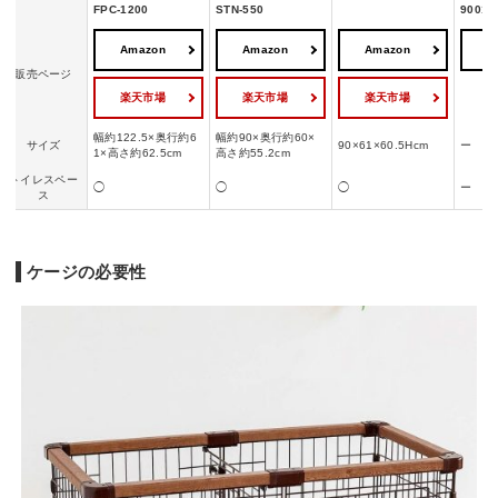
FPC-1200
STN-550
9001N
Amazon
Amazon
Amazon
A
販売ページ
楽天市場
楽天市場
楽天市場
幅約122.5×奥行約6
幅約90×奥行約60×
サイズ
90×61×60.5Hcm
ー
1×高さ約62.5cm
高さ約55.2cm
トイレスペー
◯
◯
◯
ー
ス
ケージの必要性