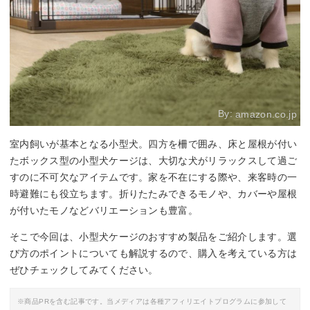
By:
amazon.co.jp
室内飼いが基本となる小型犬。四方を柵で囲み、床と屋根が付い
たボックス型の小型犬ケージは、大切な犬がリラックスして過ご
すのに不可欠なアイテムです。家を不在にする際や、来客時の一
時避難にも役立ちます。折りたたみできるモノや、カバーや屋根
が付いたモノなどバリエーションも豊富。
そこで今回は、小型犬ケージのおすすめ製品をご紹介します。選
び方のポイントについても解説するので、購入を考えている方は
ぜひチェックしてみてください。
※商品PRを含む記事です。当メディアは各種アフィリエイトプログラムに参加して