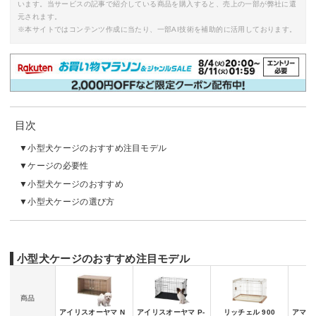
います。当サービスの記事で紹介している商品を購入すると、売上の一部が弊社に還
元されます。
※本サイトではコンテンツ作成に当たり、一部AI技術を補助的に活用しております。
目次
小型犬ケージのおすすめ注目モデル
ケージの必要性
小型犬ケージのおすすめ
小型犬ケージの選び方
小型犬ケージのおすすめ注目モデル
商品
アイリスオーヤマ N
アイリスオーヤマ P-
リッチェル 900
アマゾ