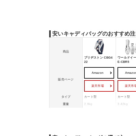
安いキャディバッグのおすすめ注
商品
ブリヂストン CBG4
ワールドイー
22
E-CBR5
Amazon
Amazo
販売ページ
楽天市場
楽天市
タイプ
カート型
カート型
重量
2.9kg
3.42kg
口径サイズ
9型
9.5型
口枠数
5分割
6分割