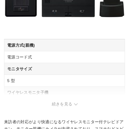
電源方式(親機)
電源コード式
モニタサイズ
5 型
ワイヤレスモニタ子機
続きを見る
1 台
広角レンズ
来訪者の対応がより快適になるワイヤレスモニター付テレビドア
◯
ホン。モニター親機にカメラが内蔵されており、スマホなどとビ