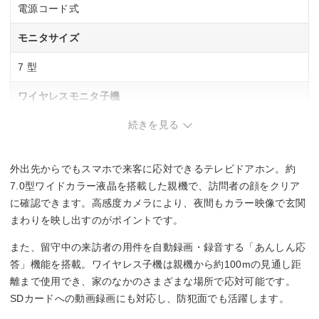
電源コード式
モニタサイズ
7 型
ワイヤレスモニタ子機
続きを見る
1 台
広角レンズ
外出先からでもスマホで来客に応対できるテレビドアホン。約
◯
7.0型ワイドカラー液晶を搭載した親機で、訪問者の顔をクリア
に確認できます。高感度カメラにより、夜間もカラー映像で玄関
LEDライト（照明用ランプ）
まわりを映し出すのがポイントです。
◯
また、留守中の来訪者の用件を自動録画・録音する「あんしん応
答」機能を搭載。ワイヤレス子機は親機から約100mの見通し距
SDカード録画
離まで使用でき、家のなかのさまざまな場所で応対可能です。
SDカードへの動画録画にも対応し、防犯面でも活躍します。
◯