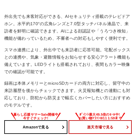
広角レンズ
外出先でも来客対応ができる、AIセキュリティ搭載のテレビドア
◯
ホン。水平約170°の広角レンズと7.0型タッチパネル液晶で、来
訪者を鮮明に確認できます。AIによる顔認証や「うろつき検知」
LEDライト（照明用ランプ）
機能が備わっているため、不審者への対応もしやすく便利です。
◯
スマホ連携により、外出中でも来訪者に応答可能。宅配ボックス
との連携や、気象・避難情報をお知らせする安心アラート機能も
SDカード録画
備えています。LEDライトも搭載されており、夜間もカラー映像
での確認が可能です。
◯
録画は本体メモリーとmicroSDカードの両方に対応し、留守中の
来訪履歴を後からチェックできます。火災報知機との連動にも対
応しており、防犯から防災まで幅広くカバーしたい方におすすめ
のモデルです。
Amazonで見る
楽天市場で見る