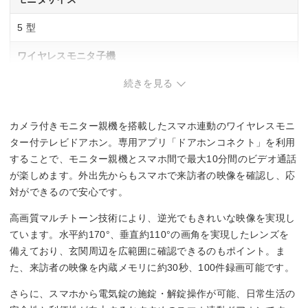
5 型
ワイヤレスモニタ子機
続きを見る
1 台
広角レンズ
カメラ付きモニター親機を搭載したスマホ連動のワイヤレスモニ
◯
ター付テレビドアホン。専用アプリ「ドアホンコネクト」を利用
することで、モニター親機とスマホ間で最大10分間のビデオ通話
LEDライト（照明用ランプ）
が楽しめます。外出先からもスマホで来訪者の映像を確認し、応
対ができるので安心です。
◯
高画質マルチトーン技術により、逆光でもきれいな映像を実現し
SDカード録画
ています。水平約170°、垂直約110°の画角を実現したレンズを
備えており、玄関周辺を広範囲に確認できるのもポイント。ま
◯
た、来訪者の映像を内蔵メモリに約30秒、100件録画可能です。
さらに、スマホから電気錠の施錠・解錠操作が可能、日常生活の