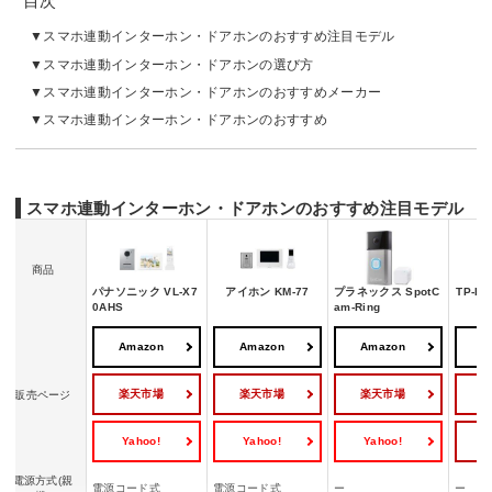
目次
スマホ連動インターホン・ドアホンのおすすめ注目モデル
スマホ連動インターホン・ドアホンの選び方
スマホ連動インターホン・ドアホンのおすすめメーカー
スマホ連動インターホン・ドアホンのおすすめ
スマホ連動インターホン・ドアホンのおすすめ注目モデル
商品
パナソニック VL-X7
アイホン KM-77
プラネックス SpotC
TP-Li
0AHS
am-Ring
Amazon
Amazon
Amazon
A
楽天市場
楽天市場
楽天市場
販売ページ
Yahoo!
Yahoo!
Yahoo!
Y
電源方式(親
電源コード式
電源コード式
ー
ー