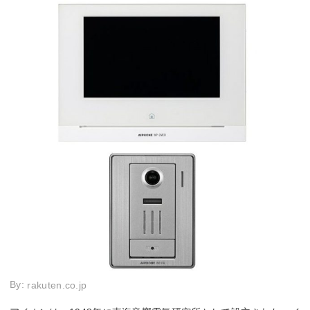
By:
rakuten.co.jp