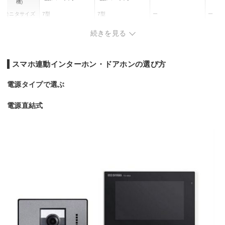
機)
モニタサイズ
7型
7型
ー
ー
ワイヤレスモ
1 台
1 台
ー
ー
続きを見る
ニタ子機
広角レンズ
◯
◯
◯
◯
LEDライト
スマホ連動インターホン・ドアホンの選び方
（照明用ラン
◯
◯
◯
◯
プ）
SDカード録画
電源タイプで選ぶ
◯
◯
◯
◯
電源直結式