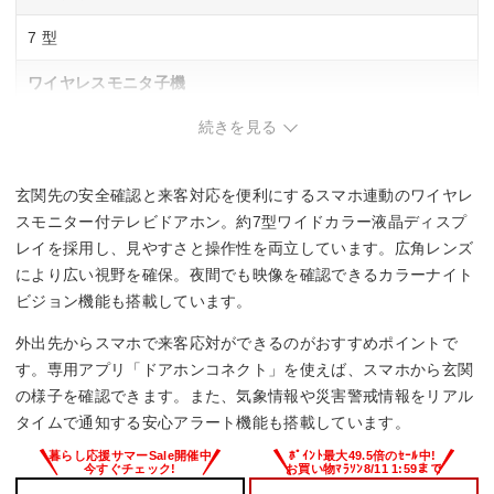
7 型
ワイヤレスモニタ子機
続きを見る
1 台
広角レンズ
玄関先の安全確認と来客対応を便利にするスマホ連動のワイヤレ
◯
スモニター付テレビドアホン。約7型ワイドカラー液晶ディスプ
レイを採用し、見やすさと操作性を両立しています。広角レンズ
LEDライト（照明用ランプ）
により広い視野を確保。夜間でも映像を確認できるカラーナイト
ビジョン機能も搭載しています。
◯
外出先からスマホで来客応対ができるのがおすすめポイントで
SDカード録画
す。専用アプリ「ドアホンコネクト」を使えば、スマホから玄関
の様子を確認できます。また、気象情報や災害警戒情報をリアル
◯
タイムで通知する安心アラート機能も搭載しています。