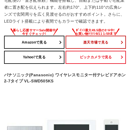
宅配便の「置き配依頼」機能を搭載し、自動または手動で宅配業
SDカード録画
者に置き配を伝えられます。左右約170°、上下約110°の広角レ
ンズで玄関周りを広く見渡せるのがおすすめポイント。さらに、
◯
LEDライト搭載により夜間でもカラーで確認できます。
Amazonで見る
楽天市場で見る
Yahoo!で見る
ビックカメラで見る
パナソニック(Panasonic) ワイヤレスモニター付テレビドアホン
2-7タイプ VL-SWD505KS