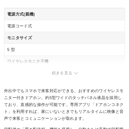
電源方式(親機)
電源コード式
モニタサイズ
5 型
ワイヤレスモニタ子機
続きを見る
1 台
広角レンズ
外出中でもスマホで来客対応ができる、おすすめのワイヤレスモ
◯
ニター付きドアホン。約5型ワイドのタッチパネル液晶を採用し
ており、直感的な操作が可能です。専用アプリ「ドアホンコネク
LEDライト（照明用ランプ）
ト」を利用すれば、家にいないときでもリアルタイムに映像と音
声で来客とコミュニケーションが取れます。
◯