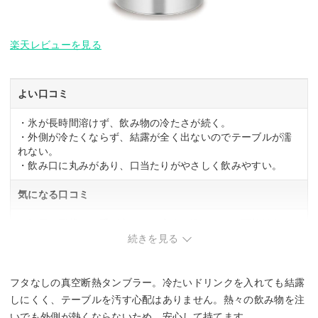
楽天レビューを見る
よい口コミ
・氷が長時間溶けず、飲み物の冷たさが続く。
・外側が冷たくならず、結露が全く出ないのでテーブルが濡
れない。
・飲み口に丸みがあり、口当たりがやさしく飲みやすい。
気になる口コミ
・細長い形状で、手が大きいと底まで洗いにくい可能性あ
り。
続きを見る
・容量400mlは個人差があり、もう少し大きいサイズを求め
る声もある。
フタなしの真空断熱タンブラー。冷たいドリンクを入れても結露
しにくく、テーブルを汚す心配はありません。熱々の飲み物を注
いでも外側が熱くならないため、安心して持てます。