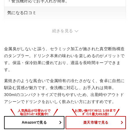
・食洗機対応でお手入れが簡単。
気になる口コミ
・セラミックコーティングが欠けやすく、耐久性に不安あ
り。
続きを見る
・保冷効果が期待より短い場合がある。
・電子レンジ非対応。
金属臭がしないと謳う、セラミック加工が施された真空断熱構造
のタンブラー。ドリンク本来の味わいを楽しめるのがメリットで
す。保温・保冷効果に優れており、適温を長時間キープできま
す。
素焼きのような風合いで金属特有の冷たさがなく、食卓に自然に
馴染む質感が魅力です。食洗機に対応し、お手入れは簡単。
300mlのコンパクトサイズで持ちやすいため、出勤時やアウトド
アシーンでドリンクをおいしく飲みたい方におすすめです。
Amazonで見る
楽天市場で見る