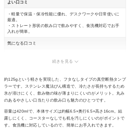
よい口コミ
・軽量で保温・保冷性能に優れ、デスクワークや日常使いに
最適。
・ストレート形状の飲み口で飲みやすく、食洗機対応でお手
入れが簡単。
気になる口コミ
・細い形状のため、やや洗いにくい可能性あり。
続きを見る
約125gという軽さを実現した、フタなしタイプの真空断熱タンブ
ラーです。ステンレス魔法びん構造で、冷たさが長持ちするため
氷が溶けにくく、飲み物の味が薄まりにくいのがメリット。丸み
のあるやさしい口当たりの飲み口も魅力のひとつです。
容量は420mlで、本体サイズは約幅6.5×奥行6.5×高さ16cm。結
露しにくく、コースターなしでも机を汚しにくいのがポイントで
す。食洗機に対応しているので、簡単にお手入れできます。