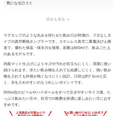
気になる口コミ
・太さがあり、手が小さい人や細い手の人には持ちにくい可
能性あり。
続きを見る
マグカップのような丸みを持たせた飲み口が特徴の、フタなしタ
イプの真空断熱タンブラーです。ステンレス真空二重魔法びん構
造で、優れた保温・保冷力を発揮。容量は600mlで、飲みごたえ
のあるモデルです。
内面マット仕上げによりキズや汚れが目立ちにくく、清潔に使い
続けられます。冷たい飲み物を入れても結露しにくく、熱い飲み
物を入れても外側が熱くなりにくい設計。口径は約7.5cmと広
く、氷を入れやすいのもうれしいポイントです。
500ml缶のビールやハイボールをすべて注ぎやすいサイズ感。た
っぷり飲みたい方や、自宅での晩酌を快適に楽しみたい方におす
すめです。