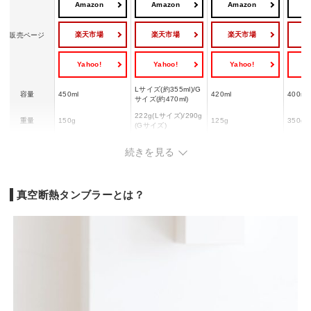
Amazon
Amazon
Amazon
A
楽天市場
楽天市場
楽天市場
販売ページ
Yahoo!
Yahoo!
Yahoo!
Y
Lサイズ(約355ml)/G
容量
450ml
420ml
400ml
サイズ(約470ml)
222g(Lサイズ)/290g
重量
150g
125g
350g
(Gサイズ)
素材
ステンレス鋼
ー
ステンレス鋼
ステン
続きを見る
食洗機対応
◯
ー
◯
◯
真空断熱タンブラーとは？