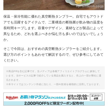
By:
amazon.co.jp
保温・保冷性能に優れた真空断熱タンブラー。自宅でもアウトド
アでも活躍するアイテムで、二重構造の断熱層が飲み物の温度を
長時間キープします。容量やデザイン、素材などが製品によって
異なるため、どれを選ぶべきか悩む方も多いのではないでしょう
か。
そこで今回は、おすすめの真空断熱タンブラーをご紹介します。
選び方のポイントもあわせて解説するので、ぜひ参考にしてみて
ください。
※商品PRを含む記事です。当メディアは各種アフィリエイトプログラムに参加して
います。当サービスの記事で紹介している商品を購入すると、売上の一部が弊社に還
元されます。
※本サイトではコンテンツ作成に当たり、一部AI技術を補助的に活用しております。