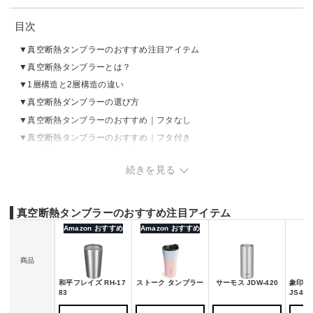
目次
真空断熱タンブラーのおすすめ注目アイテム
真空断熱タンブラーとは？
1層構造と2層構造の違い
真空断熱ダンブラーの選び方
真空断熱タンブラーのおすすめ｜フタなし
真空断熱タンブラーのおすすめ｜フタ付き
真空断熱タンブラーの売れ筋ランキングをチェック
続きを見る
真空断熱タンブラーのおすすめ注目アイテム
Amazon おすすめ
Amazon おすすめ
商品
和平フレイズ RH-17
ストーク タンブラー
サーモス JDW-420
象印マ
83
JS40