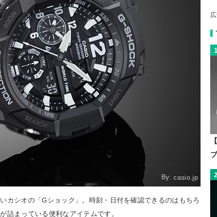
広
【
By:
casio.jp
いカシオの「Gショック」。時刻・日付を確認できるのはもちろ
能が詰まっている便利なアイテムです。