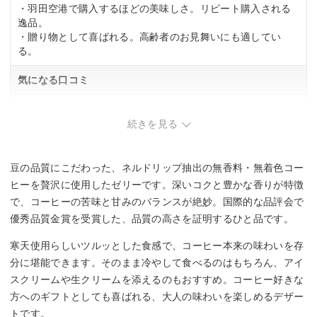
・羽田空港で購入するほどの美味しさ。リピート購入される
逸品。
・贈り物として喜ばれる。高齢者のお見舞いにも適してい
る。
気になる口コミ
・期待値が高いと、ごくごく普通のコーヒーゼリーに感じる
こともある。
続きを見る
豆の品質にこだわった、ネルドリップ抽出の無香料・無着色コー
ヒーを贅沢に使用したゼリーです。深いコクと豊かな香りが特徴
で、コーヒーの苦味と甘みのバランスが絶妙。国際的な品評会で
優秀品質金賞を受賞した、品質の高さを証明するひと品です。
寒天使用らしいツルッとした食感で、コーヒー本来の味わいを存
分に堪能できます。そのまま冷やして食べるのはもちろん、アイ
スクリームや生クリームを添えるのもおすすめ。コーヒー好きな
方へのギフトとしても喜ばれる、大人の味わいを楽しめるデザー
トです。