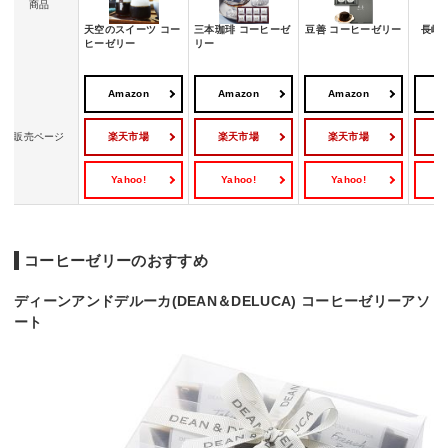
商品
天空のスイーツ コー
三本珈琲 コーヒーゼ
豆善 コーヒーゼリー
長崎
ヒーゼリー
リー
Amazon
Amazon
Amazon
A
楽天市場
楽天市場
楽天市場
販売ページ
Yahoo!
Yahoo!
Yahoo!
Y
コーヒーゼリーのおすすめ
ディーンアンドデルーカ(DEAN＆DELUCA) コーヒーゼリーアソ
ート