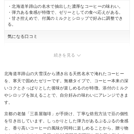
・北海道羊蹄山の名水で抽出した濃厚なコーヒーの味わい。
・弾力ある食感が特徴で、ゼリーとしての食べ応えがある。
・甘さ控えめで、付属のミルクとシロップで好みに調整でき
る。
気になる口コミ
・関連する口コミはありませんでした。
続きを見る
北海道羊蹄山の大雪渓から湧き出る天然名水で淹れたコーヒー
を、寒天で固めたゼリーです。無糖タイプで、コーヒー本来の深
いコクとさっぱりとした後味が楽しめるのが特徴。添付のミルク
やシロップを加えることで、自分好みの味わいにアレンジできま
す。
京都の老舗「三喜屋珈琲」が手掛け、丁寧な焙煎方法で豆の個性
を引き出しています。しっかりとした弾力があるぷるぷるの食感
と、香り高いコーヒーの風味が同時に楽しめることから、贈り物