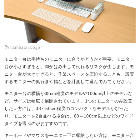
By:
amazon.co.jp
モニター台は手持ちのモニターに合うかどうかが重要。モニター
台が小さすぎると、脚がはみ出して倒れるリスクが生じます。モ
ニター台が大きすぎると、作業スペースを圧迫することも。設置
するモニターの奥行きや幅などを計測して選んでみてください。
モニター台の横幅が38cm程度のモデルや100cm以上のモデルな
ど、サイズは幅広く展開されています。1つのモニターのみ設置
したい方には、38～50cm程度のコンパクトなモデルがぴった
り。モニターを2台並べる場合は、80～100cm以上などのワイド
タイプを選ぶのがおすすめです。
キーボードやマウスをモニター下に収納したい方は、モニター台