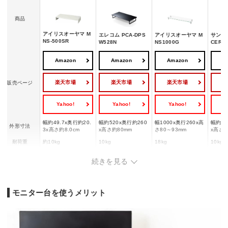
商品
アイリスオーヤマ M
エレコム PCA-DPS
アイリスオーヤマ M
サンワサ
NS-500SR
W528N
NS1000G
CERM
Amazon
Amazon
Amazon
A
楽天市場
楽天市場
楽天市場
販売ページ
Yahoo!
Yahoo!
Yahoo!
Y
幅約49.7x奥行約20.
幅約520x奥行約260
幅1000x奥行260x高
幅約90
外形寸法
3x高さ約8.0cm
x高さ約80mm
さ80～93mm
x高さ約
耐荷重
約10kg
10kg
18kg
10kg
天板：
続きを見る
天板：強化ガラス(全
クルボ
スチール(エポキシ樹
素材
MDF/スチール
面物理強化)/支柱：
ン化粧
脂塗装)
ステンレス
スチー
樹脂粉
モニター台を使うメリット