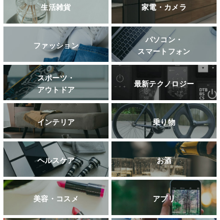
生活雑貨
家電・カメラ
パソコン・
ファッション
スマートフォン
スポーツ・
最新テクノロジー
アウトドア
インテリア
乗り物
ヘルスケア
お酒
美容・コスメ
アプリ