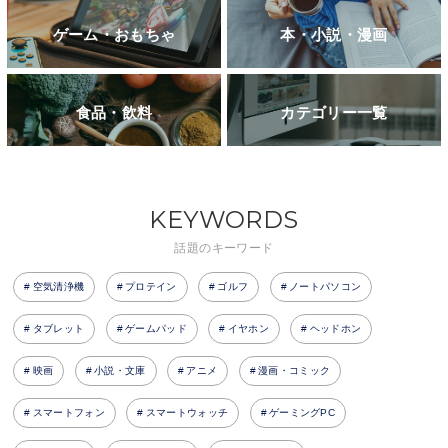
ゲーム・おもちゃ
本・小説・漫画
食品・飲料
カテゴリー一覧
KEYWORDS
話題のキーワード
空気清浄機
プロテイン
ゴルフ
ノートパソコン
タブレット
ゲームパッド
イヤホン
ヘッドホン
映画
小説・文庫
アニメ
漫画・コミック
スマートフォン
スマートウォッチ
ゲーミングPC