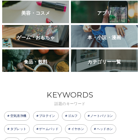
美容・コスメ
アプリ
ゲーム・おもちゃ
本・小説・漫画
食品・飲料
カテゴリー一覧
KEYWORDS
話題のキーワード
空気清浄機
プロテイン
ゴルフ
ノートパソコン
タブレット
ゲームパッド
イヤホン
ヘッドホン