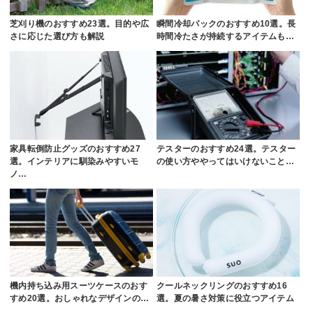
芝刈り機のおすすめ23選。目的や広
瞬間冷却パックのおすすめ10選。長
さに応じた選び方も解説
時間冷たさが持続するアイテムも…
家具転倒防止グッズのおすすめ27
テスターのおすすめ24選。テスター
選。インテリアに馴染みやすいモ
の使い方ややってはいけないこと…
ノ…
機内持ち込み用スーツケースのおす
クールネックリングのおすすめ16
すめ20選。おしゃれなデザインの…
選。夏の暑さ対策に役立つアイテム