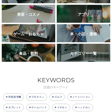
美容・コスメ
アプリ
ゲーム・おもちゃ
本・小説・漫画
食品・飲料
カテゴリー一覧
KEYWORDS
話題のキーワード
空気清浄機
プロテイン
ゴルフ
ノートパソコン
タブレット
ゲームパッド
イヤホン
ヘッドホン