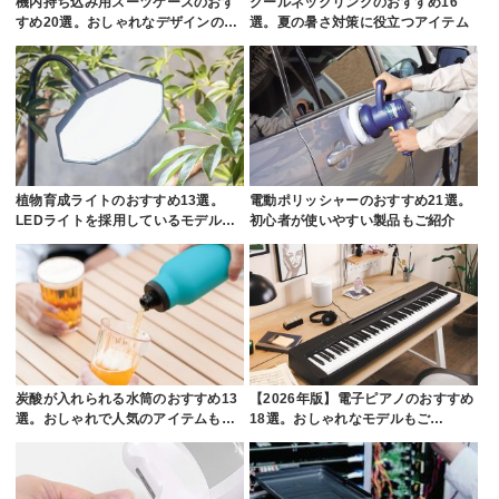
機内持ち込み用スーツケースのおす
クールネックリングのおすすめ16
すめ20選。おしゃれなデザインの…
選。夏の暑さ対策に役立つアイテム
植物育成ライトのおすすめ13選。
電動ポリッシャーのおすすめ21選。
LEDライトを採用しているモデル…
初心者が使いやすい製品もご紹介
炭酸が入れられる水筒のおすすめ13
【2026年版】電子ピアノのおすすめ
選。おしゃれで人気のアイテムも…
18選。おしゃれなモデルもご…