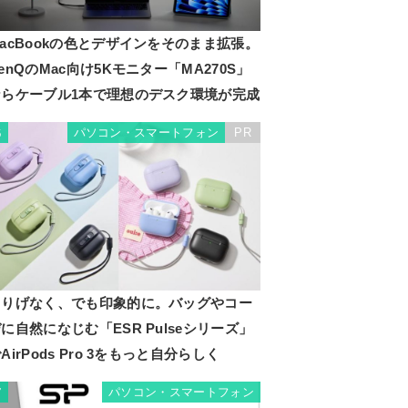
acBookの色とデザインをそのまま拡張。
enQのMac向け5Kモニター「MA270S」
ならケーブル1本で理想のデスク環境が完成
パソコン・スマートフォン
PR
6
さりげなく、でも印象的に。バッグやコー
に自然になじむ「ESR Pulseシリーズ」
AirPods Pro 3をもっと自分らしく
パソコン・スマートフォン
7