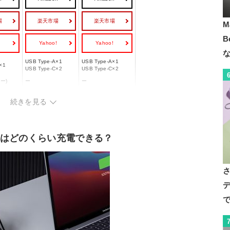
場
楽天市場
楽天市場
M
B
!
Yahoo!
Yahoo!
USB Type-A×1
USB Type-A×1
×1
USB Type-C×2
USB Type-C×2
ー)
ー
ー
114x71x16 mm
69x97.6x16.2 mm
続きを見る
200 g
180 g
リーはどのくらい充電できる？
デ
で