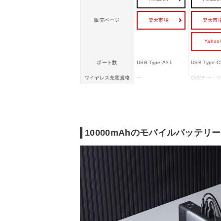
楽天市場
楽天市
販売ページ
Yahoo
ポート数
USB Type-A×1
USB Type-C
ワイヤレス充電規格
ー
Qi2(チー・ツ
幅x高さx奥行き
149x14x68 mm
ー
重量
206 g
207 g
10000mAhのモバイルバッテ