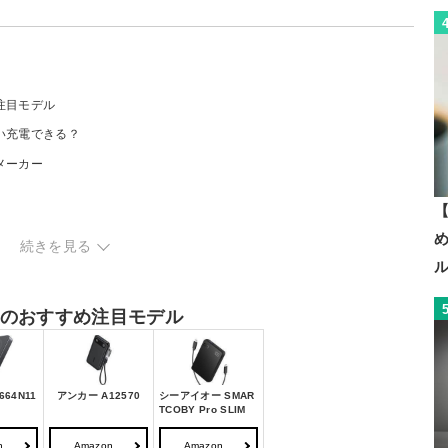
め注目モデル
らい充電できる？
メーカー
【
続きを見る
リーのおすすめ注目モデル
64N11
アンカー A12570
シーアイオー SMAR
TCOBY Pro SLIM
n
Amazon
Amazon