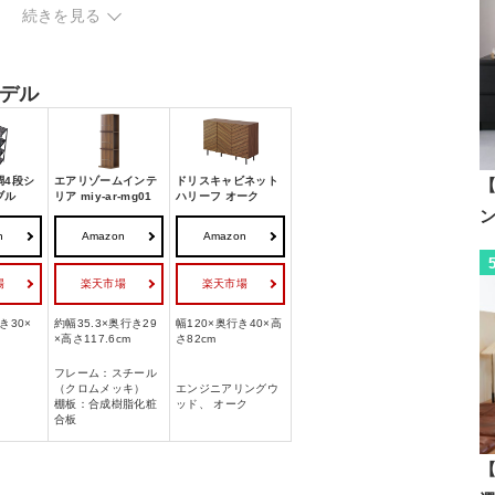
続きを見る
イプ
デル
調4段シ
エアリゾームインテ
ドリスキャビネット
【
ブル
リア miy-ar-mg01
ハリーフ オーク
n
Amazon
Amazon
場
楽天市場
楽天市場
き30×
約幅35.3×奥行き29
幅120×奥行き40×高
×高さ117.6cm
さ82cm
フレーム：スチール
（クロムメッキ）
エンジニアリングウ
棚板：合成樹脂化粧
ッド、 オーク
合板
【