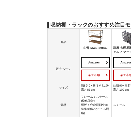
収納棚・ラックのおすすめ｜キャビネットタ
ラックの売れ筋ランキングをチェック
収納棚・ラックの選び方
収納棚・ラックのおすすめ注目モ
商品
山善 MWS-80843
萩原 大理石
ェルフ マー
Amazon
Amazo
販売ページ
楽天市場
楽天市
幅85.5×奥行き41.5×
約幅90×奥行
サイズ
高さ85cm
高さ109cm
フレーム：スチール
(粉体塗装)
素材
棚板：合成樹脂化粧
スチール
繊維板(塩化ビニル樹
脂)