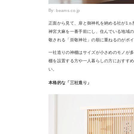
By:
beams.co.jp
正面から見て、扉と御神札を納める社が1ヵ
神宮大麻を一番手前にし、住んでいる地域
敬される「崇敬神社」の順に重ねるのがポ
一社造りの神棚はサイズが小さめのモノが
棚を設置する方や一人暮らしの方におすす
い。
本格的な「三社造り」