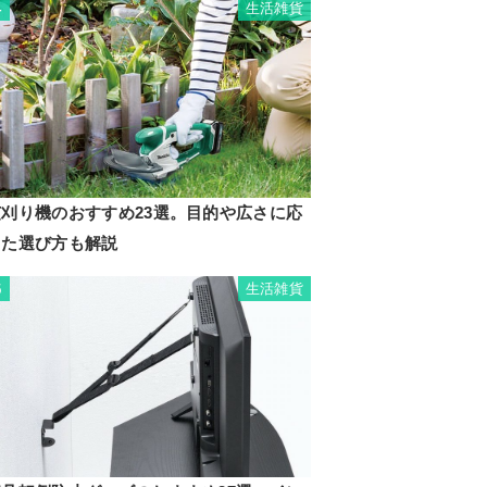
生活雑貨
4
芝刈り機のおすすめ23選。目的や広さに応
じた選び方も解説
生活雑貨
5