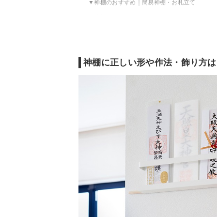
神棚のおすすめ｜簡易神棚・お札立て
神棚のおすすめ｜コンパクト
神棚のおすすめ｜三社造り
神棚の売れ筋ランキングをチェック
神棚によくある質問・Q&A
神棚に正しい形や作法・飾り方は