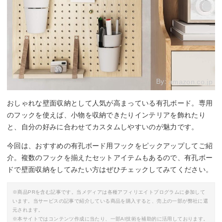
By:
amazon.co.jp
おしゃれな壁面収納として人気が高まっている有孔ボード。専用
のフックを使えば、小物を収納できたりインテリアを飾れたり
と、自分の好みに合わせてカスタムしやすいのが魅力です。
今回は、おすすめの有孔ボード用フックをピックアップしてご紹
介。複数のフックを揃えたセットアイテムもあるので、有孔ボー
ドで壁面収納をしてみたい方はぜひチェックしてみてください。
※商品PRを含む記事です。当メディアは各種アフィリエイトプログラムに参加して
います。当サービスの記事で紹介している商品を購入すると、売上の一部が弊社に還
元されます。
※本サイトではコンテンツ作成に当たり、一部AI技術を補助的に活用しております。