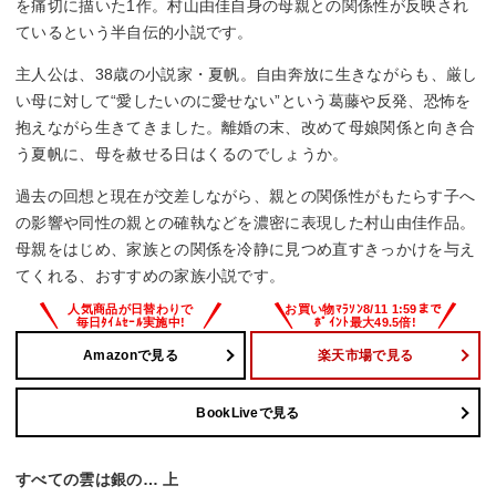
を痛切に描いた1作。村山由佳自身の母親との関係性が反映され
ているという半自伝的小説です。
主人公は、38歳の小説家・夏帆。自由奔放に生きながらも、厳し
い母に対して“愛したいのに愛せない”という葛藤や反発、恐怖を
抱えながら生きてきました。離婚の末、改めて母娘関係と向き合
う夏帆に、母を赦せる日はくるのでしょうか。
過去の回想と現在が交差しながら、親との関係性がもたらす子へ
の影響や同性の親との確執などを濃密に表現した村山由佳作品。
母親をはじめ、家族との関係を冷静に見つめ直すきっかけを与え
てくれる、おすすめの家族小説です。
Amazonで見る
楽天市場で見る
BookLiveで見る
すべての雲は銀の… 上