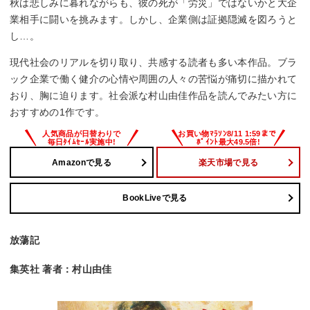
秋は悲しみに暮れながらも、彼の死が「労災」ではないかと大企
業相手に闘いを挑みます。しかし、企業側は証拠隠滅を図ろうと
し…。
現代社会のリアルを切り取り、共感する読者も多い本作品。ブラ
ック企業で働く健介の心情や周囲の人々の苦悩が痛切に描かれて
おり、胸に迫ります。社会派な村山由佳作品を読んでみたい方に
おすすめの1作です。
Amazonで見る
楽天市場で見る
BookLiveで見る
放蕩記
集英社 著者：村山由佳