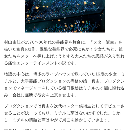
村山由佳が1970〜80年代の芸能界を舞台に、「スター誕生」を
描いた迫真の1作。過酷な芸能界で必死にもがく少女たちと、彼
女たちをスターへ押し上げようとする大人たちの思惑が入り乱れ
る痛快エンターテインメント小説です。
物語の中心は、博多のライブハウスで歌っていた16歳の少女・ミ
チルと、大手芸能プロダクションの専務の娘・真由。プロダクシ
ョンでマネージャーをしている樋口桐絵はミチルの才能に惚れ込
み、会社に無断で彼女を上京させます。
プロダクションでは真由を次代のスター候補生としてデビューさ
せることが決まっており、ミチルに芽はないはずでした。しか
し、ミチルの情熱と声はやがて周囲を動かしていきます。