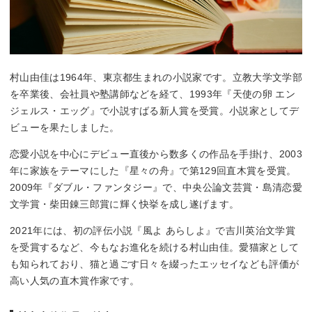
村山由佳は1964年、東京都生まれの小説家です。立教大学文学部
を卒業後、会社員や塾講師などを経て、1993年『天使の卵 エン
ジェルス・エッグ』で小説すばる新人賞を受賞。小説家としてデ
ビューを果たしました。
恋愛小説を中心にデビュー直後から数多くの作品を手掛け、2003
年に家族をテーマにした『星々の舟』で第129回直木賞を受賞。
2009年『ダブル・ファンタジー』で、中央公論文芸賞・島清恋愛
文学賞・柴田錬三郎賞に輝く快挙を成し遂げます。
2021年には、初の評伝小説『風よ あらしよ』で吉川英治文学賞
を受賞するなど、今もなお進化を続ける村山由佳。愛猫家として
も知られており、猫と過ごす日々を綴ったエッセイなども評価が
高い人気の直木賞作家です。