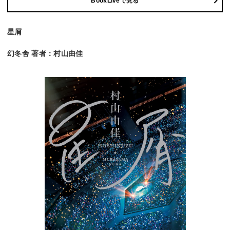
BookLiveで見る
星屑
幻冬舎 著者：村山由佳