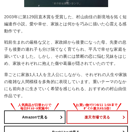
2003年に第129回直木賞を受賞した、村山由佳の新境地を拓く短
編連作小説。愛や幸せ、家族とは何かを巧みに描いた心震える感
動作です。
戦前生まれの厳格な父と、家政婦から後妻になった母。先妻の息
子も後妻の連れ子も分け隔てなく育てられ、平凡で幸せな家庭を
築いていました。しかし、その裏には禁断の恋に悩む兄妹をはじ
め、家族それぞれに抱えた傷や葛藤が隠されていたのです。
章ごとに家族1人1人を主人公にしながら、それぞれの人生や家族
の複雑な人間模様を多角的に表現しています。重いテーマのなか
にも前向きに生きていく希望を感じられる、おすすめの村山由佳
作品です。
Amazonで見る
楽天市場で見る