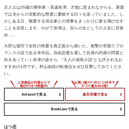
主人公は35歳の脚本家・高遠奈津。才能に恵まれながらも、家庭
では夫からの支配的な態度に萎縮する日々を送っていました。し
かしある日、敬愛する演出家との情事をきっかけに家を飛び出す
ことを決意します。やがて奈津は、自らの女としての人生に目覚
め…。
大胆な描写で女性の性愛を真正面から描いた、衝撃の官能ラブロ
マンス小説である本作品。自由恋愛を通して自身の内面の問題と
向き合っていく奈津の姿から、“大人の成長小説”とも評されるお
すすめの1作です。村山由佳の転換点をぜひ目撃してみてくださ
い。
Amazonで見る
楽天市場で見る
BookLiveで見る
はつ恋