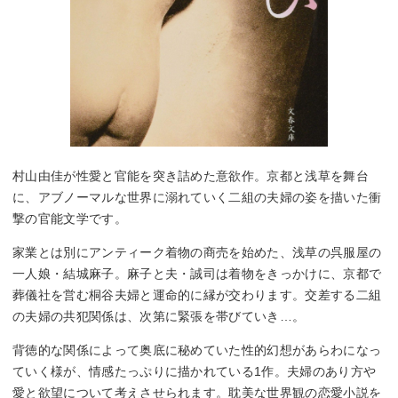
村山由佳が性愛と官能を突き詰めた意欲作。京都と浅草を舞台
に、アブノーマルな世界に溺れていく二組の夫婦の姿を描いた衝
撃の官能文学です。
家業とは別にアンティーク着物の商売を始めた、浅草の呉服屋の
一人娘・結城麻子。麻子と夫・誠司は着物をきっかけに、京都で
葬儀社を営む桐谷夫婦と運命的に縁が交わります。交差する二組
の夫婦の共犯関係は、次第に緊張を帯びていき…。
背徳的な関係によって奥底に秘めていた性的幻想があらわになっ
ていく様が、情感たっぷりに描かれている1作。夫婦のあり方や
愛と欲望について考えさせられます。耽美な世界観の恋愛小説を