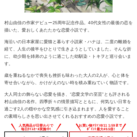
村山由佳の作家デビュー25周年記念作品。40代女性の最後の恋を
描いた、愛おしくあたたかな恋愛小説です。
海沿いの日本家屋に愛猫と暮らす小説家・ハナは、二度の離婚を
経て、人生の後半をひとりで生きようとしていました。そんな折
に、幼少期を姉弟のように過ごした幼馴染・トキヲと巡り会いま
す。
歳を重ねるなかで喪失も挫折も味わった大人の2人が、心と体を
寄せ合いながら、かけがえのない時を積み重ねていく物語です。
大人同士の飾らない恋愛を描き、“恋愛文学の至芸”とも評される
村山由佳の名作。四季折々の情景描写とともに、何気ない日常を
過ごす2人の穏やかな空気感に引き込まれます。人を愛すること
の素晴らしさを思い出させてくれるおすすめの恋愛小説です。