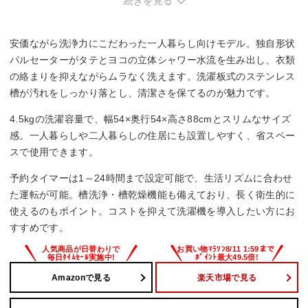
続きを見る
4.5 kg
乾燥容量
安価ながら洗浄力にこだわった一人暮らし向けモデル。独自形状
ー
パルセーターがタテとヨコの立体シャワー水流を生み出し、衣類
の絡まりを抑えながらムラなく洗えます。洗濯板式のステンレス
騒音レベル(洗濯時/脱水時/乾燥時)
槽が汚れをしっかり落とし、清潔さを保てるのが魅力です。
41/47/- dB
4.5kgの洗濯容量で、幅54×奥行54×高さ88cmとスリムなサイズ
感。一人暮らしや二人暮らしの住居にも設置しやすく、省スペー
幅x高さx奥行き
スで使用できます。
1225x775x238 mm
予約タイマーは1～24時間まで設定可能で、生活リズムに合わせ
た運転が可能。槽洗浄・槽乾燥機能も備えており、長く衛生的に
使えるのもポイント。コストを抑えて洗濯機を導入したい方にお
すすめです。
Amazonで見る
楽天市場で見る