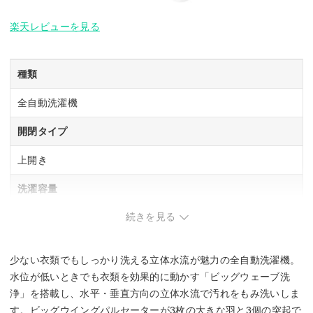
楽天レビューを見る
種類
全自動洗濯機
開閉タイプ
上開き
洗濯容量
続きを見る
5 kg
乾燥容量
少ない衣類でもしっかり洗える立体水流が魅力の全自動洗濯機。
ー
水位が低いときでも衣類を効果的に動かす「ビッグウェーブ洗
浄」を搭載し、水平・垂直方向の立体水流で汚れをもみ洗いしま
騒音レベル(洗濯時/脱水時/乾燥時)
す。ビッグウイングパルセーターが3枚の大きな羽と3個の突起で