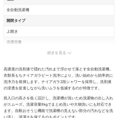
全自動洗濯機
開閉タイプ
上開き
洗濯容量
続きを見る
8 kg
乾燥容量
高濃度の洗剤液で隠れた汚れまで浮かせて落とす全自動洗濯機。
ー
衣類長もちナイアガラビート洗浄により、洗い始めから効率的に
洗浄力を発揮します。ナイアガラ2段シャワーを採用し、洗剤液
騒音レベル(洗濯時/脱水時/乾燥時)
の浸透を促進しながら洗いムラを低減するのが特徴です。
32/39/- dB
投入口の高さを低く設計し、洗濯槽が浅いため洗濯物の出し入れ
がスムーズ。洗濯容量8kgでまとめ洗いや大物洗いにも対応でき
幅x高さx奥行き
ます。自動おそうじ機能で洗濯槽の見えない部分の汚れなどを洗
い流し、清潔さを保てるのもポイントです。
1225x775x238 mm