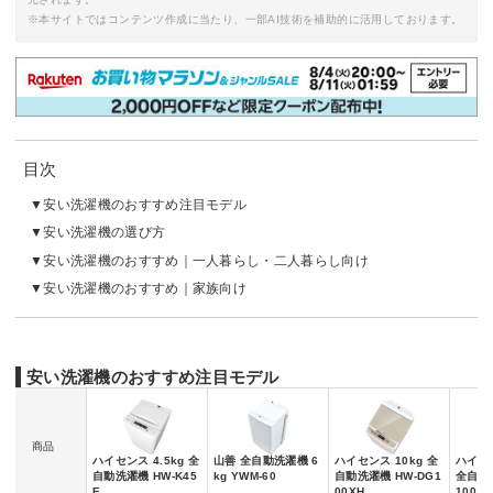
※本サイトではコンテンツ作成に当たり、一部AI技術を補助的に活用しております。
目次
安い洗濯機のおすすめ注目モデル
安い洗濯機の選び方
安い洗濯機のおすすめ｜一人暮らし・二人暮らし向け
安い洗濯機のおすすめ｜家族向け
安い洗濯機のおすすめ注目モデル
商品
ハイセンス 4.5kg 全
山善 全自動洗濯機 6
ハイセンス 10kg 全
ハイアー
自動洗濯機 HW-K45
kg YWM-60
自動洗濯機 HW-DG1
全自動洗
E
00XH
100A