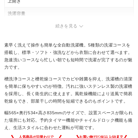
上開き
洗濯容量
続きを見る
7 kg
乾燥容量
素早く洗えて操作も簡単な全自動洗濯機。5種類の洗濯コースを
ー
搭載し、標準・ソフト・強洗などから衣類に合わせて選べます。
急速洗いコースなら忙しい朝でも短時間で洗濯が完了するのが魅
騒音レベル(洗濯時/脱水時/乾燥時)
力です。
ー
槽洗浄コースと槽乾燥コースでカビや雑菌を抑え、洗濯槽の清潔
を簡単に保ちやすいのが特徴。汚れに強いステンレス製の洗濯槽
幅x高さx奥行き
を採用し、長く衛生的に使えます。風乾燥機能により送風で簡易
乾燥もでき、部屋干しの時間を短縮できるのもポイントです。
1225x775x238 mm
幅565×奥行534×高さ835mmのサイズで、設置スペースが限られ
た場所にも対応。予約タイマー機能やチャイルドロック機能も備
え、生活スタイルに合わせた運転が可能です。