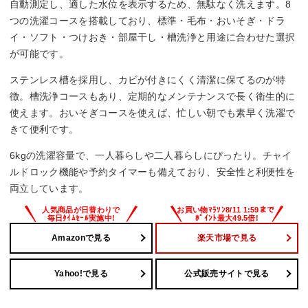
ー
自動測定し、適した水位を表示するため、無駄なく洗えます。8
つの洗濯コースを搭載しており、標準・毛布・おいそぎ・ドラ
騒音レベル(洗濯時/脱水時/乾燥時)
イ・ソフト・つけおき・部屋干し・槽洗浄と用途に合わせた選択
が可能です。
ー
ステンレス槽を採用し、カビが付きにくく清潔に保てるのが特
幅x高さx奥行き
徴。槽洗浄コースもあり、定期的なメンテナンスで長く衛生的に
使えます。おいそぎコースを使えば、忙しい朝でも素早く洗濯で
1225x775x238 mm
きて便利です。
6kgの洗濯容量で、一人暮らしや二人暮らしにぴったり。チャイ
ルドロック機能や予約タイマーも備えており、安全性と利便性を
両立しています。
Amazonで見る
楽天市場で見る
Yahoo!で見る
公式販売サイトで見る