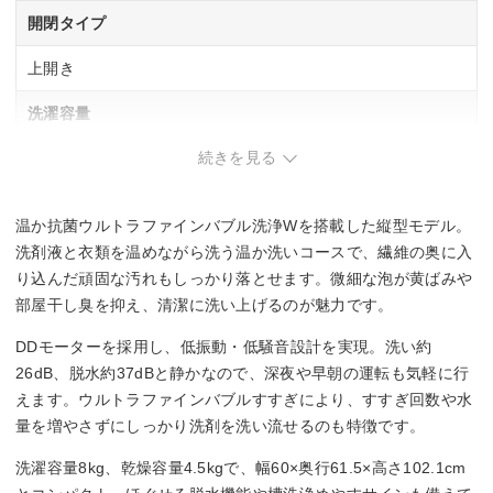
開閉タイプ
上開き
洗濯容量
続きを見る
8 kg
乾燥容量
温か抗菌ウルトラファインバブル洗浄Wを搭載した縦型モデル。
4.5 kg
洗剤液と衣類を温めながら洗う温か洗いコースで、繊維の奥に入
り込んだ頑固な汚れもしっかり落とせます。微細な泡が黄ばみや
騒音レベル(洗濯時/脱水時/乾燥時)
部屋干し臭を抑え、清潔に洗い上げるのが魅力です。
26/37/45 dB
DDモーターを採用し、低振動・低騒音設計を実現。洗い約
26dB、脱水約37dBと静かなので、深夜や早朝の運転も気軽に行
幅x高さx奥行き
えます。ウルトラファインバブルすすぎにより、すすぎ回数や水
量を増やさずにしっかり洗剤を洗い流せるのも特徴です。
1225x775x238 mm
洗濯容量8kg、乾燥容量4.5kgで、幅60×奥行61.5×高さ102.1cm