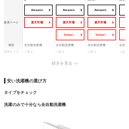
Amazon
Amazon
Amazon
A
楽天市場
楽天市場
楽天市場
販売ページ
Yahoo!
Yahoo!
Y
種類
全自動洗濯機
全自動洗濯機
全自動洗濯機
全自動
開閉タイプ
上開き
上開き
上開き
上開き
洗濯容量
4.5 kg
6 kg
10 kg
10 kg
続きを見る
乾燥容量
-
-
-
-
騒音レベル(洗
濯時/脱水時/
41/47/- dB
-
44/45/- dB
38/43/
安い洗濯機の選び方
乾燥時)
総外形
幅(排水ホースを含
幅(排水ホースを含
タイプをチェック
(ボディ
幅x高さx奥行
む)540(ボディ幅：5
幅560×高さ980×奥
む)599(ボディ幅：5
さ940
き
00)×高さ880×奥行5
行545 mm
55)×高さ1060×奥行
(給・
40 mm
622 mm
洗濯のみで十分なら全自動洗濯機
む) mm