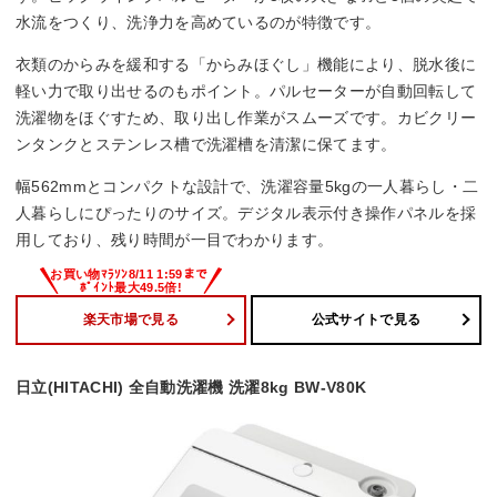
水流をつくり、洗浄力を高めているのが特徴です。
39/49/- dB
衣類のからみを緩和する「からみほぐし」機能により、脱水後に
幅x高さx奥行き
軽い力で取り出せるのもポイント。パルセーターが自動回転して
洗濯物をほぐすため、取り出し作業がスムーズです。カビクリー
1225x775x238 mm
ンタンクとステンレス槽で洗濯槽を清潔に保てます。
幅562mmとコンパクトな設計で、洗濯容量5kgの一人暮らし・二
人暮らしにぴったりのサイズ。デジタル表示付き操作パネルを採
用しており、残り時間が一目でわかります。
楽天市場で見る
公式サイトで見る
日立(HITACHI) 全自動洗濯機 洗濯8kg BW-V80K