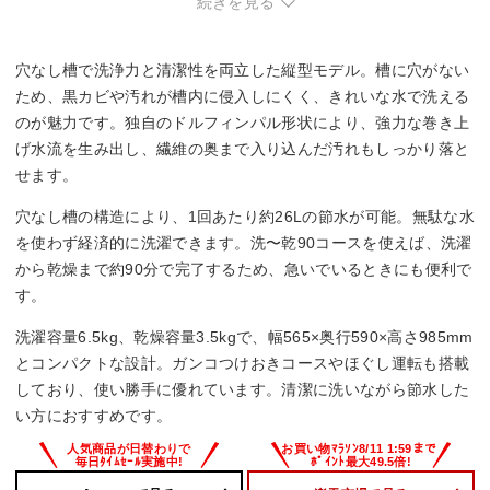
続きを見る
6.5 kg
乾燥容量
穴なし槽で洗浄力と清潔性を両立した縦型モデル。槽に穴がない
3.5 kg
ため、黒カビや汚れが槽内に侵入しにくく、きれいな水で洗える
のが魅力です。独自のドルフィンパル形状により、強力な巻き上
騒音レベル(洗濯時/脱水時/乾燥時)
げ水流を生み出し、繊維の奥まで入り込んだ汚れもしっかり落と
せます。
42/46/47 dB
穴なし槽の構造により、1回あたり約26Lの節水が可能。無駄な水
幅x高さx奥行き
を使わず経済的に洗濯できます。洗〜乾90コースを使えば、洗濯
から乾燥まで約90分で完了するため、急いでいるときにも便利で
1225x775x238 mm
す。
洗濯容量6.5kg、乾燥容量3.5kgで、幅565×奥行590×高さ985mm
とコンパクトな設計。ガンコつけおきコースやほぐし運転も搭載
しており、使い勝手に優れています。清潔に洗いながら節水した
い方におすすめです。