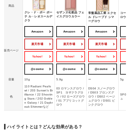
商品
クレ・ド・ポー ボー
セザンヌ化粧品 フェ
常盤薬品工業 エクセ
コーセ
テ ル・レオスールデ
イスグロウカラー
ル ドレープド シマ
ロウ 
クラ
ーグロウ
Amazon
Amazon
Amazon
A
楽天市場
楽天市場
楽天市場
販売ページ
Yahoo!
Yahoo!
Yahoo!
Y
@cosme
@cosme
@cosme
@
容量
10g
5.9g
ー
5g
110 Radiant Peafo
03 ロマンスグロウ /
DS04 スノーグロウ
wl / 203 Sunset’s Br
SP1 ヨザクラグロ
/ DS03 ブロンズグ
illiance / 22 Shootin
SP00
色
ウ / 02 ローズグロウ
ロウ / DS02 ベージ
g Stars / 202 Golde
ュ
/ 01 アプリコットグ
ュグロウ / DS01 ピ
n Galaxy / 21 Daybr
ロウ
ンクグロウ
eak Shimmerなど
ハイライトとは？どんな効果がある？