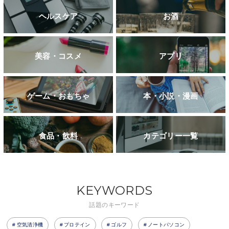
ヘルスケア
お酒
美容・コスメ
アプリ
ゲーム・おもちゃ
本・小説・漫画
食品・飲料
カテゴリー一覧
KEYWORDS
話題のキーワード
空気清浄機
プロテイン
ゴルフ
ノートパソコン