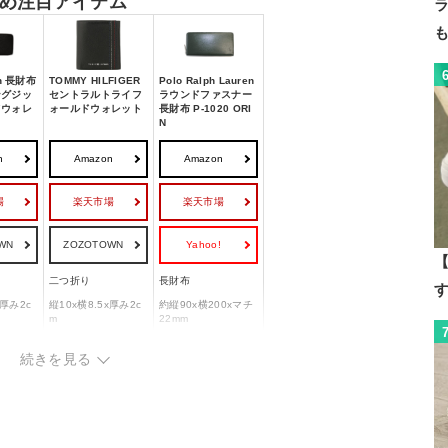
め注目アイテム
in 長財布
TOMMY HILFIGER
Polo Ralph Lauren
ングジッ
セントラルトライフ
ラウンドファスナー
ドウォレ
ォールドウォレット
長財布 P-1020 ORI
N
n
Amazon
Amazon
場
楽天市場
楽天市場
WN
ZOZOTOWN
Yahoo!
【
二つ折り
長財布
x厚み2c
縦10x横8.5x厚み2c
約縦90x横200xマチ
m
22mm
続きを見る
牛革
牛革