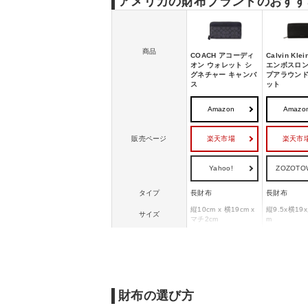
アメリカの財布ブランドのおすす
商品
COACH アコーディ
Calvin Kle
オン ウォレット シ
エンボスロ
グネチャー キャンバ
プアラウン
ス
ット
Amazon
Amazo
楽天市場
楽天市
販売ページ
Yahoo!
ZOZOTO
タイプ
長財布
長財布
縦10cm x 横19cm x
縦9.5x横19
サイズ
マチ2cm
m
キャンバス
素材
リファインドカーフ
牛革
レザー
財布の選び方