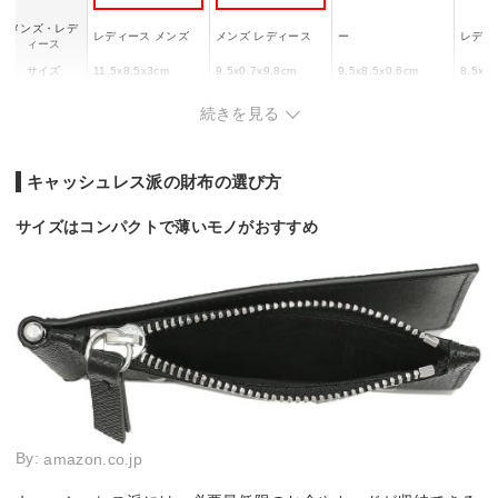
メンズ・レデ
レディース メンズ
メンズ レディース
ー
レディ
ィース
サイズ
11.5x8.5x3cm
9.5x0.7x9.8cm
9.5x8.5x0.6cm
8.5x1
カード収納枚
9(16枚まで収納)
約5枚
約5枚
ー
続きを見る
数
素材
牛革
レザー
レザー
牛革
キャッシュレス派の財布の選び方
サイズはコンパクトで薄いモノがおすすめ
By:
amazon.co.jp