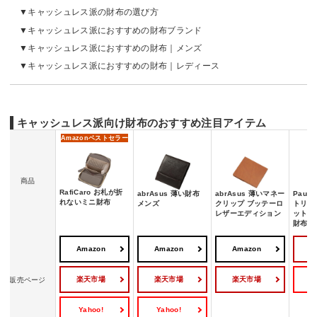
キャッシュレス派の財布の選び方
キャッシュレス派におすすめの財布ブランド
キャッシュレス派におすすめの財布｜メンズ
キャッシュレス派におすすめの財布｜レディース
キャッシュレス派向け財布のおすすめ注目アイテム
Amazon
ベストセラー
商品
RafiCaro お札が折
abrAsus 薄い財布
abrAsus 薄いマネー
Paul 
れないミニ財布
メンズ
クリップ ブッテーロ
トリー
レザーエディション
ット 
財布
Amazon
Amazon
Amazon
楽天市場
楽天市場
楽天市場
Y
販売ページ
Yahoo!
Yahoo!