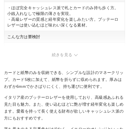
・ほぼ完全キャッシュレス派で札とカードのみ持ち歩く方。
小銭入れなしで極限の薄さを実現。
・高級レザーの質感と経年変化を楽しみたい方。ブッテーロ
レザーは使い込むほど味わい深くなる素材。
こんな方は要検討
・小銭を頻繁に使う方。小銭入れがないため別途コインケー
スが必要。
続きを見る
カードと紙幣のみを収納できる、シンプルな設計のマネークリッ
プ。カード5枚に加えて、紙幣を折らずに収められます。厚みは
わずか6mmでかさばりにくく、持ち運びに便利です。
イタリア産のブッテーロレザーを使用しており、高級感あふれる
見た目も魅力。また、使い込むほどに艶が増す経年変化も楽しめ
ます。愛着を持って長く使える財布が欲しいキャッシュレス派の
方にもおすすめです。
落ち着きのある定番色だけでなく、イエローやオレンジといった