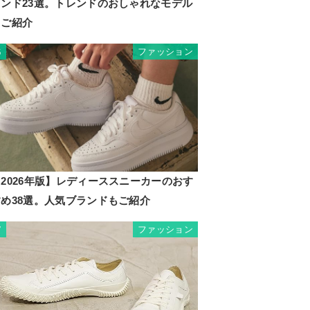
ランド23選。トレンドのおしゃれなモデル
もご紹介
ファッション
6
 デイ
ナップ
2026年版】レディーススニーカーのおす
すめ38選。人気ブランドもご紹介
N
ファッション
7
m