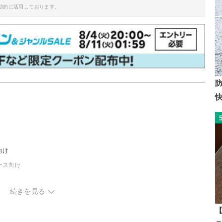
助的に活用しております。
向け
ース向け
続きを見る
【