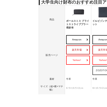
大学生向け財布のおすすめ注目ア
商品
ポールスミス ブライ
イルビゾンテ
トストライププラー
ット
長財布
Amazon
Amazo
楽天市場
楽天市
販売ページ
Yahoo!
Yahoo
ZOZOTO
素材
牛革
牛革
サイズ（縦×横×マチ
9.5×19.5×2cm
9×10.5×2c
幅）
カード入れ数
12
3