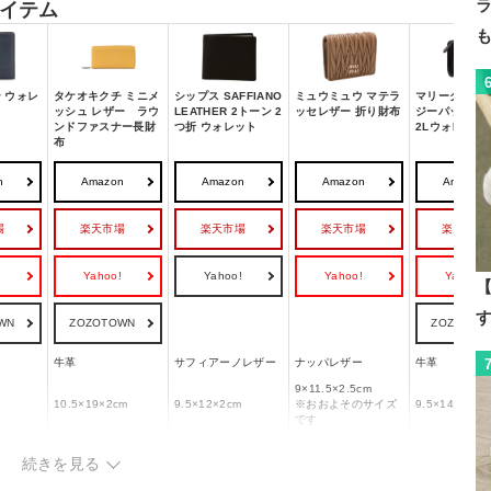
イテム
 ウォレ
タケオキクチ ミニメ
シップス SAFFIANO
ミュウミュウ マテラ
マリークヮント
ッシュ レザー ラウ
LEATHER 2トーン 2
ッセレザー 折り財布
ジーパッチス
ンドファスナー長財
つ折 ウォレット
2Lウォレット
布
n
Amazon
Amazon
Amazon
Amazon
場
楽天市場
楽天市場
楽天市場
楽天市場
!
Yahoo!
Yahoo!
Yahoo!
Yahoo!
【
WN
ZOZOTOWN
ZOZOTOW
牛革
サフィアーノレザー
ナッパレザー
牛革
9×11.5×2.5cm
m
10.5×19×2cm
9.5×12×2cm
※おおよそのサイズ
9.5×14×3.5c
です
-
7
4
10
続きを見る