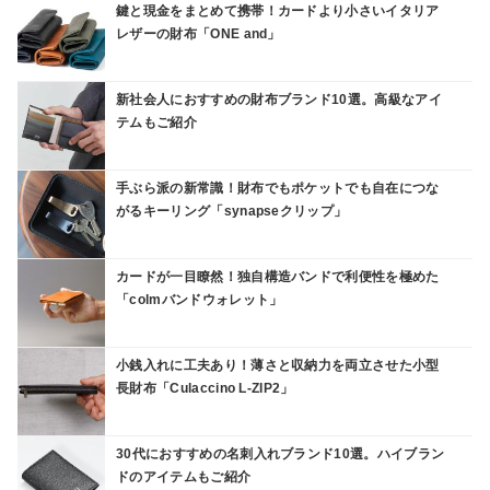
鍵と現金をまとめて携帯！カードより小さいイタリア
レザーの財布「ONE and」
新社会人におすすめの財布ブランド10選。高級なアイ
テムもご紹介
手ぶら派の新常識！財布でもポケットでも自在につな
がるキーリング「synapseクリップ」
カードが一目瞭然！独自構造バンドで利便性を極めた
「colmバンドウォレット」
小銭入れに工夫あり！薄さと収納力を両立させた小型
長財布「Culaccino L-ZIP2」
30代におすすめの名刺入れブランド10選。ハイブラン
ドのアイテムもご紹介