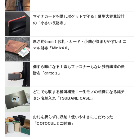
マイナカードを隠しポケットで守る！薄型大容量設計
の「小さい長財布」
厚さ約6mm！お札・カード・小銭が収まりやすいミニ
マル財布「Minix4.0」
傷すら味になる！蓋もファスナーもない独自構造の長
財布「dritto 1」
どこでも収まる極薄構造！一生モノの相棒になる純チ
タン名刺入れ「TSUBANE CASE」
お札を折らずに収納！使いやすさにこだわった
「COTOCULミニ財布」