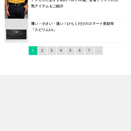
アメカジにおすすめのベルト10選。定番ブランドの人
気アイテムもご紹介
薄い・小さい・速い！ひらくだけのスマート長財布
「スピリムLs」
1
2
3
4
5
6
7
...