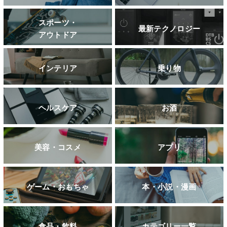
スポーツ・
最新テクノロジー
アウトドア
インテリア
乗り物
ヘルスケア
お酒
美容・コスメ
アプリ
ゲーム・おもちゃ
本・小説・漫画
食品・飲料
カテゴリー一覧