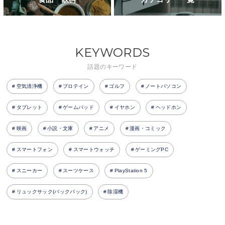
KEYWORDS
話題のキーワード
空気清浄機
プロテイン
ゴルフ
ノートパソコン
タブレット
ゲームパッド
イヤホン
ヘッドホン
映画
小説・文庫
アニメ
漫画・コミック
スマートフォン
スマートウォッチ
ゲーミングPC
スニーカー
スーツケース
PlayStation 5
リュックサック(バックパック)
除湿機