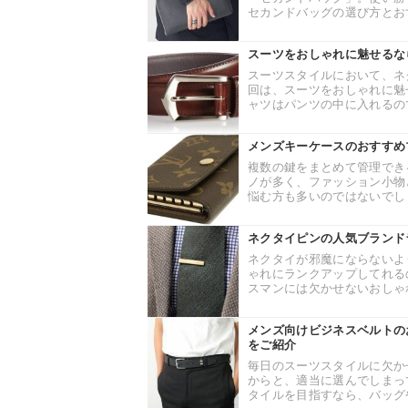
セカンドバッグの選び方とおす
スーツをおしゃれに魅せるな
スーツスタイルにおいて、ネ
回は、スーツをおしゃれに魅
ャツはパンツの中に入れるので
メンズキーケースのおすすめ
複数の鍵をまとめて管理でき
ノが多く、ファッション小物
悩む方も多いのではないでしょ
ネクタイピンの人気ブランド
ネクタイが邪魔にならないよ
ゃれにランクアップしてれる
スマンには欠かせないおしゃれ
メンズ向けビジネスベルトの
をご紹介
毎日のスーツスタイルに欠か
からと、適当に選んでしまっ
タイルを目指すなら、バッグや