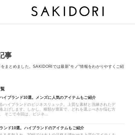
の記事
する記事をまとめました。SAKIDORIでは最新"モノ"情報をわかりやすくご紹
一覧
ハイブランド10選。メンズに人気のアイテムもご紹介
るハイブランドのビジネスリュック。上質な素材と洗練されたデ
格上げします。しかし、種類が豊富で、どれを選ぶべきか悩む方
 そこで今回は、ビジネ...
ブランド10選。ハイブランドのアイテムもご紹介
える名刺入れ。30代では大人の品格を漂わせる上質なアイテムを