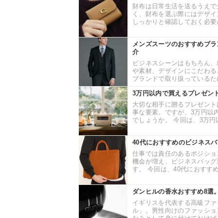
財布は日常生活を送るうえで
く、財布を選ぶ際にはデザイ
しっかりと確認しておく必要が
メンズスーツのおすすめブラ
介
ビジネスシーンはもちろん、
や素材、デザインにこだわる
ブランドで取り扱っているため
3万円以内で買えるプレゼン
大切な相手に贈るプレゼント
事な要素。ですが、3万円以
でしょうか。 今回は、3万円
40代におすすめのビジネス
仕事では責任のあるポジショ
機会が増え、ビジネスバッグ
す。 今回は、40代におすすめ
ダンヒルの香水おすすめ8選
イギリスを代表する高級ファ
ル」。男性向けのファッショ