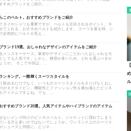
すめブランドをご紹介。...
らこのベルト。おすすめブランドをご紹介
クタイやシャツも重要ですが、ベルトも注目されるポイント。今
せてくれる、おすすめベルトを紹介します。 スーツを着る時、シ
必然的にベルトが見え...
ブランド19選。おしゃれなデザインのアイテムをご紹介
るメンズキーケース。素材やデザインにこだわったおしゃれなモ
としても人気です。しかし、種類が多いため、どれを選ぶべきか
うか。 そこで今回は、...
【
ランキング。一際輝くスーツスタイルを
う留めるだけでなく、いつものスーツスタイルをさりげなくおし
のがネクタイピン。機能性とファッション性を兼ね備えたビジネ
アイテムですよね。でも、...
1
おすすめブランド20選。人気アイテムやハイブランドのアイテム
せないメンズ向けのビジネスベルト。ジャケットに隠れてしまう
ている方も多いのではないでしょうか。ワンランク上のスーツス
シューズと同様に、ビジネ...