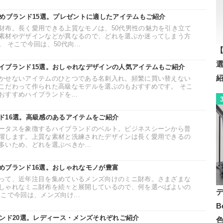
すめブランド15選。プレゼントに適したアイテムもご紹介
財布。長く愛用できる上質なモノは、50代男性の魅力を引き立て
素材やデザインなどが異なるので、どれを選ぶか迷ってしまう方
そこで今回は、50代向...
【
イブランド15選。おしゃれなデザインの人気アイテムもご紹介
かせないアイテムのひとつである名刺入れ。頻繁に買い替えない
こだわって作られた高級なモデルを選ぶのもおすすめです。 そこ
すすめハイブランドを...
ド16選。高級感のあるアイテムをご紹介
ータスを象徴するハイブランドのベルト。ビジネスシーンから普
躍します。上質な素材と洗練されたデザインは長く愛用できるの
いため、どれを選ぶべきか...
めブランド16選。おしゃれなモノが豊富
って、近年注目を集めているメンズ向けのミニ財布。さまざまな
しゃれなミニ財布を続々と展開しているので、何を選べばよいの
こで今回は、メンズ向け...
B
ランド20選。レディース・メンズそれぞれご紹介