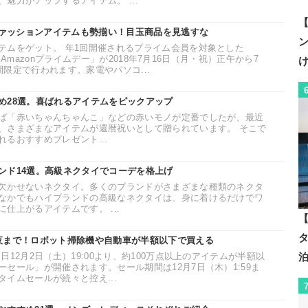
魅力がアップするアイテム。 ...
【
】ファッションアイテムも勢揃い！目玉商品を見逃すな
テムをゲット。 年1回開催されるプライム会員を対象とした
ール「Amazonプライムデー」が2018年7月16日（月・祝）正午から7
期間限定で行われます。家電やパソコ...
め28選。喜ばれるアイテムをピックアップ
ば「赤いちゃんちゃんこ」などの赤いモノが定番でしたが、最近
、さまざまなアイテムが還暦祝いとして贈られています。 そこで
るおすすめプレゼント...
ンド14選。高級ネクタイでコーデを格上げ
欠かせないネクタイ。多くのブランドがさまざまな種類のネクタ
なかでもハイブランドの高級なネクタイは、身に着けるだけでワ
仕上がるアイテムです。 ...
【
夜まで！ロボット掃除機や自動車が半額以下で買える
12月2日（土）19:00より、約100万点以上のアイテムが半額以
セール」が開催されます。セール期間は12月7日（木）1:59ま
イムセールが続々と控え...