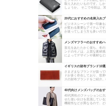
取り入れたいものです。しか
しょうか。 そこで今回は、30
20代におすすめの名刺入れブ
ビジネスシーンで第一印象を
が変わる重要なアイテムです
か迷ってしまう方も多いのでは
メンズマフラーのおすすめハ
首元をあたたかく保ち、冬の
ンドのモノは、上質な素材感
によってデザインや素材などが
イギリスの財布ブランド10
さまざまなブランドが扱って
ドが多く存在しており、世界
スの財布ブランドをご紹介。各
40代向けメンズバッグのお
40代男性のファッションに
せた使い分けを意識している
機能性などが異なるので、どれ