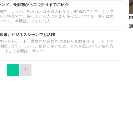
ランド。長財布から二つ折りまでご紹介
知でしょうか。札入れとは小銭入れがない財布のことで、シンプ
トが特長です。持っている人はあまり多くないですが、使えば大
P
テム。今回は、そんな札入...
10選。ビジネスシーンでも活躍
マージャケット。通気性や速乾性に優れた素材を使用し、ビジネ
活躍します。しかし、種類が多いため、どれを選ぶべきか悩む方
 そこで今回は、サマー...
1
2