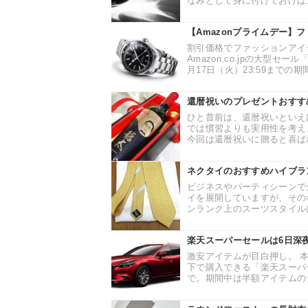
なみとして身に付けておけば、
【Amazonプライムデー
割引価格でファッションアイ
Amazon.co.jpの大型セ
月17日（火）23:59までの
還暦祝いのプレゼントおすす
ひと昔前は、還暦祝いといえ
では慣習よりも実用性を考え
今回は還暦祝いに贈ると喜ばれ
ネクタイのおすすめハイブラ
ビジネスやパーティシーンで
イを展開していますが、その
ンランク上のスーツスタイルに
楽天スーパーセールは6日深
激安アイテムが目白押し。 本日
下で購入できる「楽天スーパー
で。期間中は半額アイテムのタ