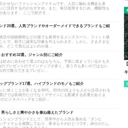
欠かせないファッションアイテムです。人目に触れる機会も多
ンに注目するのがおすすめ。また、毎日使用するため、機能性も
あります。 ここで紹介す...
ンド20選。人気ブランドやオーダーメイドできるブランドもご紹
就活や冠婚葬祭などの場でも着用するメンズスーツ。フィット感
ことで、相手に誠実な印象を与えられます。しかし、さまざまな
、どこで買えばよいのか迷...
トおすすめ32選。ジャンル別にご紹介
は好みに合わせて選ぶのはもちろん、予算に収まっているかも大
【
内のプレゼントのラインナップが多く、迷う方も多いのではない
以内で購入できるプレゼン...
バッグブランド17選。ハイブランドのモノもご紹介
ンに就くことが多くなる40代。30代の頃よりも人から注目される
選びでは収納力だけでなくデザインにも配慮する必要がありま
のビジネスバッグをご紹介...
。男らしさと爽やかさを兼ね備えたブランド
ッションブランドとして、世界中から人気を集める「ダンヒ
ンアイテムを展開しており、香水もそのひとつです。紳士のたし