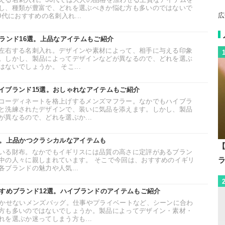
し、種類が豊富で、どれを選ぶべきか悩む方も多いのではないで
広
代におすすめの名刺入れ...
ランド16選。上品なアイテムもご紹介
左右する名刺入れ。デザインや素材によって、相手に与える印象
。しかし、製品によってデザインなどが異なるので、どれを選ぶ
ないでしょうか。 そこ...
イブランド15選。おしゃれなアイテムもご紹介
コーディネートを格上げするメンズマフラー。なかでもハイブラ
と洗練されたデザインで、装いに気品を添えます。しかし、製品
異なるので、どれを選ぶか...
選。上品かつクラシカルなアイテムも
【
いる財布。なかでもイギリスには品質の高さに定評があるブラン
中の人々に親しまれています。 そこで今回は、おすすめのイギリ
ブランドの魅力や人気...
すすめブランド12選。ハイブランドのアイテムもご紹介
欠かせないメンズバッグ。仕事やプライベートなど、シーンに合わ
方も多いのではないでしょうか。製品によってデザイン・素材・
を選ぶか迷ってしまう方も...