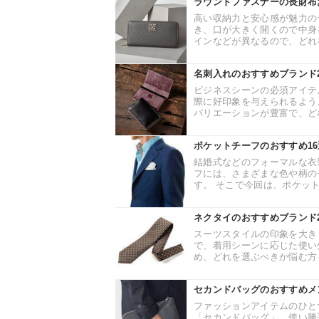
ラウンドファスナーの長財布
高い収納力と安心感が魅力の
き、口が大きく開くので中身
インなどが異なるので、どれを
名刺入れのおすすめブランド
ビジネスシーンの必須アイテ
際に好印象を与えられるよう
バリエーションが豊富で、どれ
ポケットチーフのおすすめ1
結婚式などのフォーマルな衣
フには、さまざまな色や柄の
す。 そこで今回は、ポケット
ネクタイのおすすめブランド
スーツスタイルの印象を大き
で、着用シーンに応じた使い
め、どれを選ぶべきか悩む方も
セカンドバッグのおすすめメ
ファッションアイテムのひと
「セカンドバッグ」。使い勝