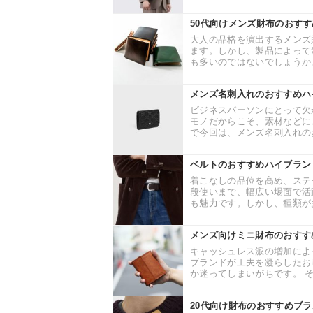
50代向けメンズ財布のおす
大人の品格を演出するメンズ
ます。しかし、製品によって
も多いのではないでしょうか。 
メンズ名刺入れのおすすめハ
ビジネスパーソンにとって欠
モノだからこそ、素材などに
で今回は、メンズ名刺入れのお
ベルトのおすすめハイブラン
着こなしの品位を高め、ステ
段使いまで、幅広い場面で活
も魅力です。しかし、種類が多
メンズ向けミニ財布のおすす
キャッシュレス派の増加によ
ブランドが工夫を凝らしたお
か迷ってしまいがちです。 そ
20代向け財布のおすすめブ