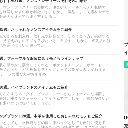
おすすめ21選。メンズ・レディースそれぞれご紹介
ラウンドファスナーの長財布。現金やカードをたっぷり収納で
を確認しやすい点が特徴です。しかし、製品によって素材やデザ
選ぶか迷ってしまう方もいる...
25選。おしゃれなメンズアイテムをご紹介
ムである名刺入れ。取引先や顧客など、初めて会う方と挨拶する
、見栄えのよいモノを選びたいところです。 しかし、名刺入れは
を選べばよいか迷って...
6選。フォーマルな服装に合うモノもラインナップ
装を華やかに演出してくれる「ポケットチーフ」。ポケットチー
モノがあり、どの種類を選ぶかによって印象が大きく変わりま
チーフの選び方やおすすめ...
20選。ハイブランドのアイテムもご紹介
く左右するネクタイ。ビジネスシーンからフォーマルな場面ま
分けが重要なファッションアイテムです。しかし、種類が多いた
多いのではないでしょうか。...
ンズブランド20選。本革を使用したおしゃれなモノもご紹介
U
つとしても、旅行時などの補助用バッグとしても便利に使える
手がよく、ファッション性も高いのが特徴です。 そこで今回は、