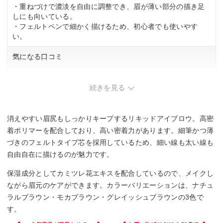
・重ねづけで濃淡を自由に調整でき、眉が薄い部分の描き足
しにも向いている。
・フェルトペンで細かく描けるため、初心者でも使いやす
い。
気になる口コミ
・フェルトペン先がファンデーションを吸収して詰まりやす
い。
続きを見る
消えやすい眉尻もしっかりキープするリキッドアイブロウ。高密
着ポリマーを配合しており、高い密着力があります。細筆かつ薄
づきのフェルトタイプ芯を採用しているため、細い線も太い線も
自由自在に描けるのが魅力です。
保湿成分としてカミツレ花エキスを配合しているので、メイクし
ながら眉元のケアができます。カラーバリエーションは、ナチュ
ラルブラウン・モカブラウン・グレイッシュブラウンの3色で
す。