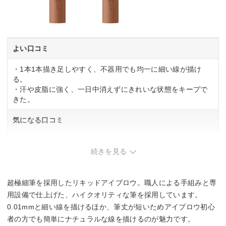
よい口コミ
・1本1本描き足しやすく、不器用でも均一に細い線が描け
る。
・汗や皮脂に強く、一日中消えずにきれいな状態をキープで
きた。
気になる口コミ
・細かい調整には向いているが、眉毛をしっかり描き足した
い人には物足りない発色だと感じた。
続きを見る
超極細筆を採用したリキッドアイブロウ。職人による手組みと専
用設備で仕上げた、ハイクオリティな筆を採用しています。
0.01mmと細い線を描けるほか、筆丈が短いためアイブロウ初心
者の方でも簡単にナチュラルな線を描けるのが魅力です。