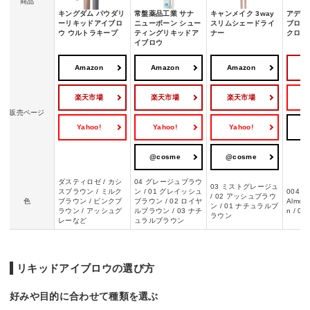
商品
キングダム パウダリ
常盤薬品工業 サナ
キャンメイク 3way
アディ
ーリキッドアイブロ
ニューボーン シュー
スリムシェードライ
ブロウ
ウ ウルトラキープ
ティングリキッドア
ナー
クロ
イブロウ
Amazon
Amazon
Amazon
楽天市場
楽天市場
楽天市場
Y
販売ページ
Yahoo!
Yahoo!
Yahoo!
@
@cosme
@cosme
ダスティロゼ / カシ
04 グレージュブラウ
03 ミストグレージュ
スブラウン / ミルク
ン / 01 グレイッシュ
004 Es
/ 02 アッシュブラウ
色
ブラウン / ピンクブ
ブラウン / 02 ロイヤ
Almond
ン / 01 ナチュラルブ
ラウン / アッシュグ
ルブラウン / 03 ナチ
n / 00
ラウン
レーなど
ュラルブラウン
リキッドアイブロウの選び方
好みや目的に合わせて種類を選ぶ