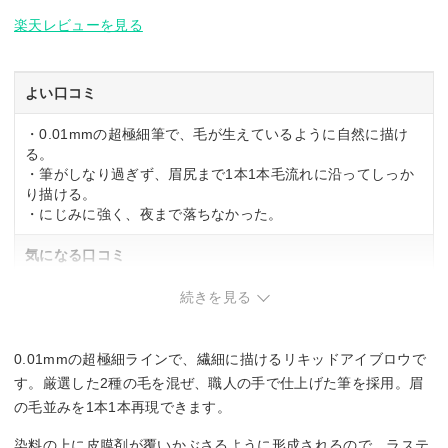
楽天レビューを見る
よい口コミ
・0.01mmの超極細筆で、毛が生えているように自然に描け
る。
・筆がしなり過ぎず、眉尻まで1本1本毛流れに沿ってしっか
り描ける。
・にじみに強く、夜まで落ちなかった。
気になる口コミ
・液体が出にくいときがある。
続きを見る
0.01mmの超極細ラインで、繊細に描けるリキッドアイブロウで
す。厳選した2種の毛を混ぜ、職人の手で仕上げた筆を採用。眉
の毛並みを1本1本再現できます。
染料の上に皮膜剤が覆いかぶさるように形成されるので、ラステ