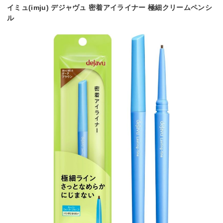
イミュ(imju) デジャヴュ 密着アイライナー 極細クリームペンシ
ル