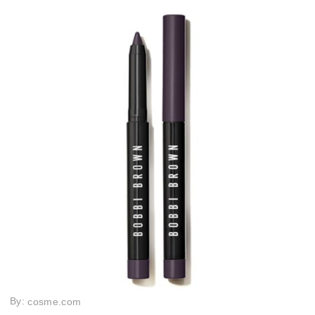
By:
cosme.com