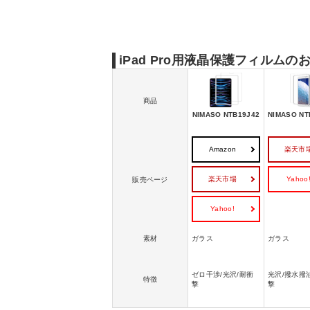
iPad Proの液晶保護フィルムのおすすめ｜
iPad Pro用液晶保護フィルムの世代間の互換
iPad Pro用液晶保護フィルム
商品
NIMASO NTB19J42
NIMASO NT
Amazon
楽天市
楽天市場
Yahoo
販売ページ
Yahoo!
素材
ガラス
ガラス
ゼロ干渉/光沢/耐衝
光沢/撥水撥
特徴
撃
撃