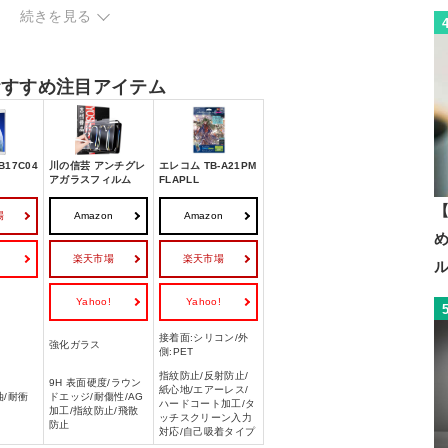
続きを見る
ペーパーライクタイプ
性は？
のおすすめ注目アイテム
B17C04
川の信芸 アンチグレ
エレコム TB-A21PM
アガラスフィルム
FLAPLL
【
場
Amazon
Amazon
!
楽天市場
楽天市場
Yahoo!
Yahoo!
接着面:シリコン/外
強化ガラス
側:PET
指紋防止/反射防止/
9H 表面硬度/ラウン
紙心地/エアーレス/
油/耐衝
ドエッジ/耐傷性/AG
ハードコート加工/タ
加工/指紋防止/飛散
ッチスクリーン入力
防止
対応/自己吸着タイプ