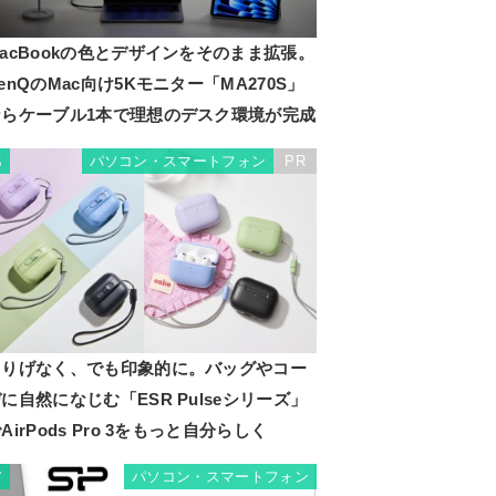
acBookの色とデザインをそのまま拡張。
enQのMac向け5Kモニター「MA270S」
ならケーブル1本で理想のデスク環境が完成
パソコン・スマートフォン
PR
6
さりげなく、でも印象的に。バッグやコー
に自然になじむ「ESR Pulseシリーズ」
AirPods Pro 3をもっと自分らしく
パソコン・スマートフォン
7