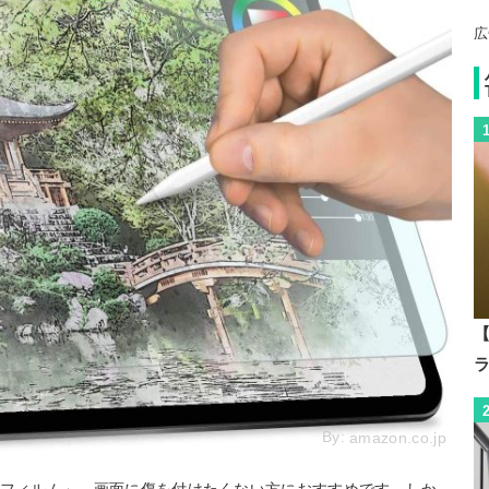
広
【
By:
amazon.co.jp