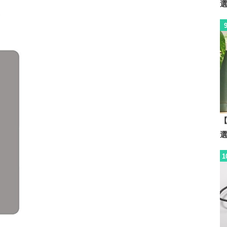
A
【
1