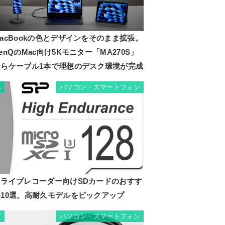
acBookの色とデザインをそのまま拡張。
enQのMac向け5Kモニター「MA270S」
ならケーブル1本で理想のデスク環境が完成
パソコン・スマートフォン
6
ドライブレコーダー向けSDカードのおすす
め10選。高耐久モデルをピックアップ
パソコン・スマートフォン
7