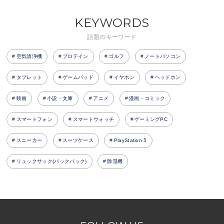
KEYWORDS
話題のキーワード
空気清浄機
プロテイン
ゴルフ
ノートパソコン
タブレット
ゲームパッド
イヤホン
ヘッドホン
映画
小説・文庫
アニメ
漫画・コミック
スマートフォン
スマートウォッチ
ゲーミングPC
スニーカー
スーツケース
PlayStation 5
リュックサック(バックパック)
除湿機