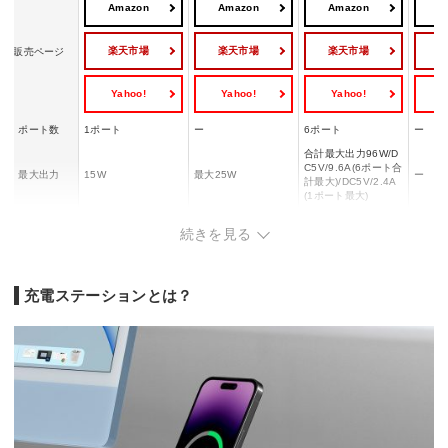
Amazon
Amazon
Amazon
A
楽天市場
楽天市場
楽天市場
販売ページ
Yahoo!
Yahoo!
Yahoo!
Y
ポート数
1ポート
ー
6ポート
ー
合計最大出力96W/D
C5V/9.6A(6ポート合
最大出力
15W
最大25W
ー
計最大)/DC5V/2.4A
(1ポート最大)
ワイヤレス充
◯
◯
ー
ー
続きを見る
電
幅168x奥行124x高
約 63 x 60 x 60mm
さ20mm/幅18.5x奥
約 169 × 138 × 125
幅20x
サイズ
(ケーブルを含まな
行11.3x高さ3.5cm/
充電ステーションとは？
mm
0cm
い)
幅120x奥行55x高さ
32mm(プラグ部除く)