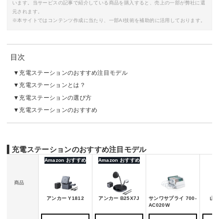
います。当サービスの記事で紹介している商品を購入すると、売上の一部が弊社に還
元されます。
※本サイトではコンテンツ作成に当たり、一部AI技術を補助的に活用しております。
目次
充電ステーションのおすすめ注目モデル
充電ステーションとは？
充電ステーションの選び方
充電ステーションのおすすめ
充電ステーションのおすすめ注目モデル
Amazon おすすめ
Amazon おすすめ
商品
アンカー Y1812
アンカー B25X7J
サンワサプライ 700-
山崎
AC020W