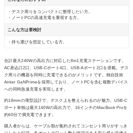
・デスク周りをコンパクトに整理したい方。
・ノートPCの高速充電を重視する方。
こんな方は要検討
・持ち運びを想定している方。
合計最大240Wの高出力に対応した8in1充電ステーションです。
AC差込口2口、USB-Cポート4口、USB-Aポート2口を搭載。デス
ク周りの機器を同時に充電できるのがメリットです。独自技術
Anker GaNPrimeを採用しており、ノートPCを含む複数デバイス
への同時急速充電を実現します。
約18mmの薄型設計で、デスク上を整えられるのが魅力。USB-C
ポート単独は最大140Wの高出力で、16インチのMacBook Proを
約60分で満充電できます。
購入者からは、ケーブル類が集約されてコンセント周りがすっき
りしたと好評。各ポートのワット数を確認できる安心感も評価さ