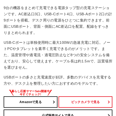
9台の機器をまとめて充電できる電源タップ型の充電ステーショ
ンです。AC差込口3口、USB-Cポート4口、USB-Aポート2口の計
9ポートを搭載。デスク周りの電源をひとつに集約できます。前
面にUSBポート、背面・側面にAC差込口を配置。配線をすっき
りまとめられます。
USB-Cポートは単独使用時に最大100Wの急速充電に対応。ノー
トPCやタブレットを素早く充電できるのがメリットです。ま
た、温度管理や過電流・過電圧防止など8つの安全システムを備
えており、安心して使えます。ケーブル長は約1.5mで、設置場所
を選びません。
USBポートの多さと充電速度が好評。多数のデバイスを充電する
方や、デスク上を整理したい方におすすめのモデルです。
Amazonで見る
ビックカメラで見る
公式販売サイトで見る